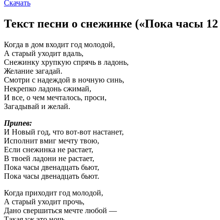
Скачать
Текст песни о снежинке («Пока часы 1
Когда в дом входит год молодой,
А старый уходит вдаль,
Снежинку хрупкую спрячь в ладонь,
Желание загадай.
Смотри с надеждой в ночную синь,
Некрепко ладонь сжимай,
И все, о чем мечталось, проси,
Загадывай и желай.
Припев:
И Новый год, что вот-вот настанет,
Исполнит вмиг мечту твою,
Если снежинка не растает,
В твоей ладони не растает,
Пока часы двенадцать бьют,
Пока часы двенадцать бьют.
Когда приходит год молодой,
А старый уходит прочь,
Дано свершиться мечте любой —
Такая уж это ночь.