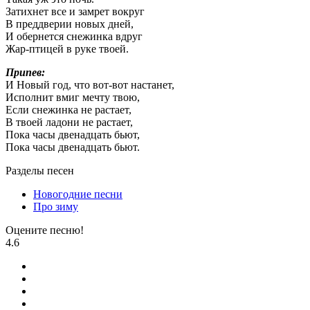
Затихнет все и замрет вокруг
В преддверии новых дней,
И обернется снежинка вдруг
Жар-птицей в руке твоей.
Припев:
И Новый год, что вот-вот настанет,
Исполнит вмиг мечту твою,
Если снежинка не растает,
В твоей ладони не растает,
Пока часы двенадцать бьют,
Пока часы двенадцать бьют.
Разделы песен
Новогодние песни
Про зиму
Оцените песню!
4.6