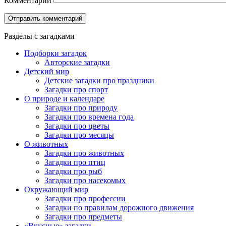
Комментарий
Разделы с загадками
Подборки загадок
Авторские загадки
Детский мир
Детские загадки про праздники
Загадки про спорт
О природе и календаре
Загадки про природу
Загадки про времена года
Загадки про цветы
Загадки про месяцы
О животных
Загадки про животных
Загадки про птиц
Загадки про рыб
Загадки про насекомых
Окружающий мир
Загадки про профессии
Загадки по правилам дорожного движения
Загадки про предметы
«Вкусные» загадки