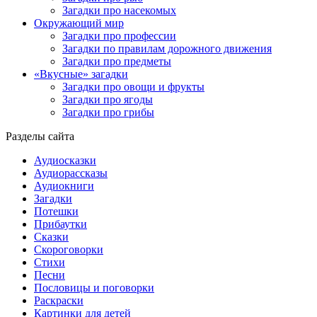
Загадки про насекомых
Окружающий мир
Загадки про профессии
Загадки по правилам дорожного движения
Загадки про предметы
«Вкусные» загадки
Загадки про овощи и фрукты
Загадки про ягоды
Загадки про грибы
Разделы сайта
Аудиосказки
Аудиорассказы
Аудиокниги
Загадки
Потешки
Прибаутки
Сказки
Скороговорки
Стихи
Песни
Пословицы и поговорки
Раскраски
Картинки для детей