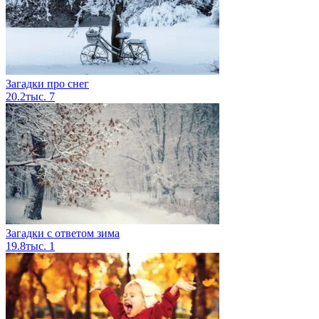
Загадки про снег
20.2тыс.
7
Загадки с ответом зима
19.8тыс.
1