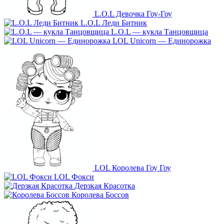
L.O.L Девочка Гоу-Гоу
L.O.L Леди Битник
L.O.L — кукла Танцовщица
LOL Unicorn — Единорожка
LOL Королева Гоу Гоу
LOL Фокси
Дерзкая Красотка
Королева Боссов