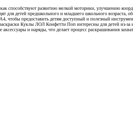
к как способствуют развитию мелкой моторики, улучшению коо
ят для детей предшкольного и младшего школьного возраста, обы
4, чтобы предоставить детям доступный и полезный инструмент
аскраски Куклы ЛОЛ Конфетти Поп интересны для детей из-за их
 аксессуары и наряды, что делает процесс раскрашивания захв