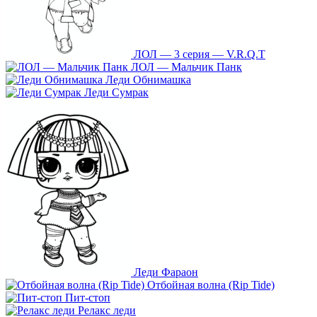
ЛОЛ — 3 серия — V.R.Q.T
ЛОЛ — Мальчик Панк
Леди Обнимашка
Леди Сумрак
Леди Фараон
Отбойная волна (Rip Tide)
Пит-стоп
Релакс леди