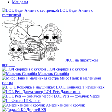
Мандалы
LOL Леди Аниме с
сестренкой
ЛОЛ на пиратском
острове
ЛОЛ сюрприз с куклой
Мальчик Скриббл
Мисс Панк и маленькая
сестра
L.O.L Кошечка в наушниках
LOL Pets Далматинец
LOL Pets — хомячок Черри
Lil Фокси
Американский кролик
Диджей К9