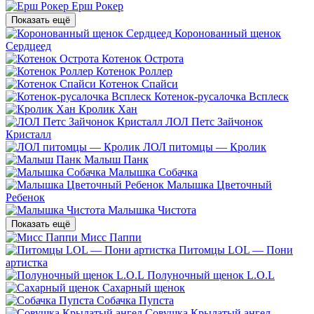
Ерш Рокер
Показать ещё
Коронованный щенок
Сердцеед
Котенок Острота
Котенок Роллер
Котенок Спайси
Котенок-русалочка Всплеск
Кролик Хан
ЛОЛ Петс Зайчонок
Кристалл
ЛОЛ питомцы — Кролик
Малыш Панк
Малышка Собачка
Малышка Цветочный
Ребенок
Малышка Чистота
Показать ещё
Мисс Паппи
Питомцы LOL — Пони
артистка
Полуночный щенок L.O.L
Сахарный щенок
Собачка Пупста
Совушка Крылатый ангел