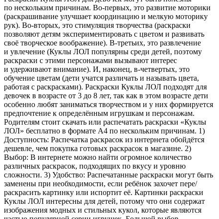
по нескольким причинам. Во-первых, это развитие моторики
(раскрашивание улучшает координацию и мелкую моторику
рук). Во-вторых, это стимуляция творчества (раскраски
позволяют детям экспериментировать с цветом и развивать
своё творческое воображение). В-третьих, это развлечение
и увлечение (Куклы ЛОЛ популярны среди детей, поэтому
раскраски с этими персонажами вызывают интерес
и удерживают внимание). И, наконец, в-четвертых, это
обучение цветам (дети учатся различать и называть цвета,
работая с раскрасками). Раскраски Куклы ЛОЛ подходят для
девочек в возрасте от 3 до 8 лет, так как в этом возрасте дети
особенно любят заниматься творчеством и у них формируется
предпочтение к определённым игрушкам и персонажам.
Родителям стоит скачать или распечатать раскраски «Куклы
ЛОЛ» бесплатно в формате A4 по нескольким причинам. 1)
Доступность: Распечатка раскрасок из интернета обойдётся
дешевле, чем покупка готовых раскрасок в магазине. 2)
Выбор: В интернете можно найти огромное количество
различных раскрасок, подходящих по вкусу и уровню
сложности. 3) Удобство: Распечатанные раскраски могут быть
заменены при необходимости, если ребёнок захочет пере/
раскрасить картинку или испортит её. Картинки раскраски
Куклы ЛОЛ интересны для детей, потому что они содержат
изображения модных и стильных кукол, которые являются
частью популярной серии игрушек. Большой выбор