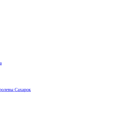
а
ролевы Сахарок