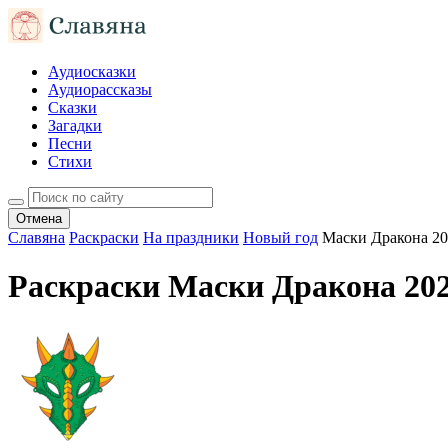
Аудиосказки
Аудиорассказы
Сказки
Загадки
Песни
Стихи
Отмена
Славяна
Раскраски
На праздники
Новый год
Маски Дракона 2
Раскраски Маски Дракона 20