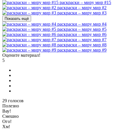
раскраски – миру мир #15
раскраски – миру мир #2
раскраски – миру мир #3
Показать ещё
раскраски – миру мир #4
раскраски – миру мир #5
раскраски – миру мир #6
раскраски – миру мир #7
раскраски – миру мир #8
раскраски – миру мир #9
Оцените материал!
5
29
голосов
Полезно
Вау!
Смешно
Ого!
Хм!