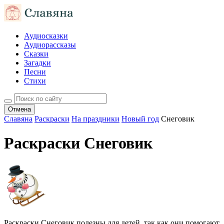
Аудиосказки
Аудиорассказы
Сказки
Загадки
Песни
Стихи
Отмена
Славяна
Раскраски
На праздники
Новый год
Снеговик
Раскраски Снеговик
Раскраски Снеговик полезны для детей, так как они помогают