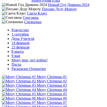
Новогодняя Ёлка
Новый Год Дракона 2024
Письмо Деду Морозу
Санта Клаус
Снеговик
Снежинки
Рождество
1 сентября
День Учителя
14 февраля
23 февраля
8 марта
9 мая
Миру мир, нет войне!
Пасха
Раскраски Открытки
Merry Christmas #1
Merry Christmas #2
Merry Christmas #3
Merry Christmas #4
Merry Christmas #5
Merry Christmas #6
Merry Christmas #7
Merry Christmas #8