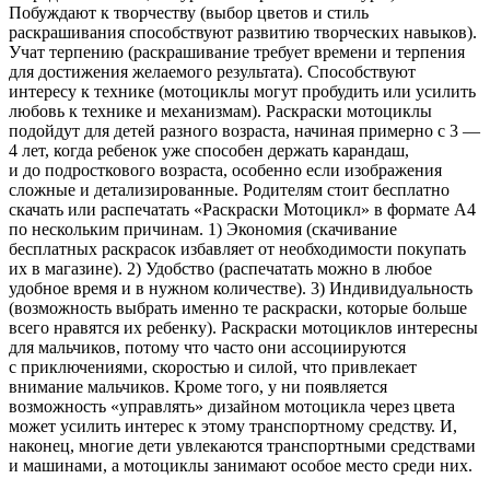
Побуждают к творчеству (выбор цветов и стиль
раскрашивания способствуют развитию творческих навыков).
Учат терпению (раскрашивание требует времени и терпения
для достижения желаемого результата). Способствуют
интересу к технике (мотоциклы могут пробудить или усилить
любовь к технике и механизмам). Раскраски мотоциклы
подойдут для детей разного возраста, начиная примерно с 3 —
4 лет, когда ребенок уже способен держать карандаш,
и до подросткового возраста, особенно если изображения
сложные и детализированные. Родителям стоит бесплатно
скачать или распечатать «Раскраски Мотоцикл» в формате A4
по нескольким причинам. 1) Экономия (скачивание
бесплатных раскрасок избавляет от необходимости покупать
их в магазине). 2) Удобство (распечатать можно в любое
удобное время и в нужном количестве). 3) Индивидуальность
(возможность выбрать именно те раскраски, которые больше
всего нравятся их ребенку). Раскраски мотоциклов интересны
для мальчиков, потому что часто они ассоциируются
с приключениями, скоростью и силой, что привлекает
внимание мальчиков. Кроме того, у ни появляется
возможность «управлять» дизайном мотоцикла через цвета
может усилить интерес к этому транспортному средству. И,
наконец, многие дети увлекаются транспортными средствами
и машинами, а мотоциклы занимают особое место среди них.