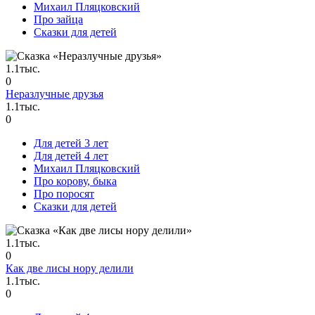
Михаил Пляцковский
Про зайца
Сказки для детей
1.1тыс.
0
Неразлучные друзья
1.1тыс.
0
Для детей 3 лет
Для детей 4 лет
Михаил Пляцковский
Про корову, быка
Про поросят
Сказки для детей
1.1тыс.
0
Как две лисы нору делили
1.1тыс.
0