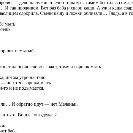
овят — дело на чужие плечи столкнуть, самим бы только не дел
… И так проживем. Вот раз баба и свари каши. А уж и каша свар
, маслицем сдобрила. Съели кашу и ложки облизали… Глядь, а в 
бе мыть!
моешь.
т горшок немытый.
танет да перво слово скажет, тому и горшок мыть.
а, потом утро настало.
я — не хотят горшка мыть.
ки-то и не подымается.
м ли… И обратно идут — нет Маланьи.
 что-то. Вошла, огляделась:
ся.
ит баба.