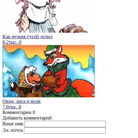
Как мужик гусей делил
8.2тыс.
0
Овца, лиса и волк
7.6тыс.
0
Комментарии
0
Добавить комментарий
Ваше имя
Эл. почта