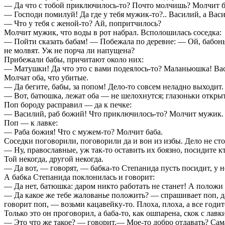
— Да что с тобой приключилось-то? Почто молчишь? Молчит ба
— Господи помилуй! Да где у тебя мужик-то?.. Василий, а Васи
— Что у тебя с женой-то? Ай, попритчилось?
Молчит мужик, что воды в рот набрал. Всполошилась соседка:
— Пойти сказать бабам! — Побежала по деревне: — Ой, бабоньк
не молвят. Уж не порча ли напущена?
Прибежали бабы, причитают около них:
— Матушки! Да что это с вами подеялось-то? Маланьюшка! Ва
Молчат оба, что убитые.
— Да бегите, бабы, за попом! Дело-то совсем неладно выходит
— Вот, батюшка, лежат оба — не шелохнутся; глазоньки открыт
Поп бороду расправил — да к печке:
— Василий, раб божий! Что приключилось-то? Молчит мужик.
Поп — к лавке:
— Раба божия! Что с мужем-то? Молчит баба.
Соседки поговорили, поговорили да и вон из избы. Дело не стои
— Ну, православные, уж так-то оставить их боязно, посидите к
Той некогда, другой некогда.
— Да вот, — говорят, — бабка-то Степанида пусть посидит, у н
А бабка Степанида поклонилась и говорит:
— Да нет, батюшка: даром никто работать не станет! А положи 
— Да какое же тебе жалованье положить? — спрашивает поп, да 
говорит поп, — возьми кацавейку-то. Плоха, плоха, а все годит
Только это он проговорил, а баба-то, как ошпарена, скок с лавки
— Это что же такое? — говорит.— Мое-то добро отдавать? Сама