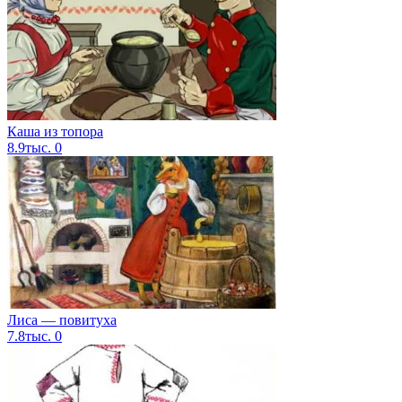
Каша из топора
8.9тыс.
0
Лиса — повитуха
7.8тыс.
0