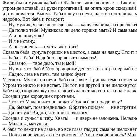
Жили-были мужик да баба. Оба были такие ленивые… Так и нор
утром-де вставай, да руки протягивай, да опять крюк скидывай
и отваливается. Вынула баба кашу из печи, на стол поставила
надобно. Вот баба и говорит:
— Ну, мужик, я свое дело сделала — кашу сварила, а горшок те
— Да полно тебе! Мужиково ли дело горшки мыть? И сама вы
— А и не подумаю!
— И я не стану.
— А не станешь — пусть так стоит!
Сказала баба, сунула горшок на шесток, а сама на лавку. Стои
— Баба, а баба! Надобно горшок-то вымыть!
— Сказано — твое дело, ты и мой!
— Ну вот что, баба! Уговор дороже денег: кто завтра первый вс
— Ладно, лезь на печь, там видно будет.
Улеглись. Мужик на печи, баба на лавке. Пришла темна ноченьк
Утром-то никто и не встает. Ни тот, ни другой и не шелохнутс
Бабе надо коровушку поить, доить да в стадо гнать, а она с лав
Соседки уже коровушек прогнали.
— Что это Маланьи-то не видать? Уж всё ли по-здорову?
— Да, бывает, позапозднилась. Обратно пойдем — не встрети
— Да нет уж! Видно, что приключилося!
Соседка и сунься в избу. Хвать! — и дверь не заложена. Неладно
— Маланья, матушка!
А баба-то лежит на лавке, во все глаза глядит, сама не шелохнет
— Почто коровушку-то не прогоняла? Аи, нездоровилось? Молч