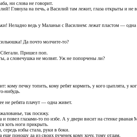
ба, ни слова не говорит.
лий! Глянула на печь, а Василий там лежит, глаза открыты и не 
и! Неладно ведь у Маланьи с Василием: лежат пластом — одна на
сильюшка! Да почто молчите-то?
. Сбегали. Пришел поп.
ы, а словечушка не молвят. Уж не попорчены ли?
т: кому печку топить, кому ребят кормить, у кого цыплята, у ког
то-нибудь.
ее не ребята плачут — одна живет.
жалованье, так посижу.
и повел глазами-то по избе. А у двери висит на стенке рваная 
ся хоть ноги прикрыть.
, середь избы стала, руки в боки.
 еще поношу да из своих рученек кому хочу, тому отдам.