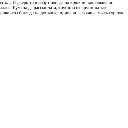
ать… И дверь-то в избу никогда на крюк не закладывали:
илась! Румяна да рассыпчата, крупина от крупины так
горшке-то сбоку да на донышке приварилась каша, мыть горшок