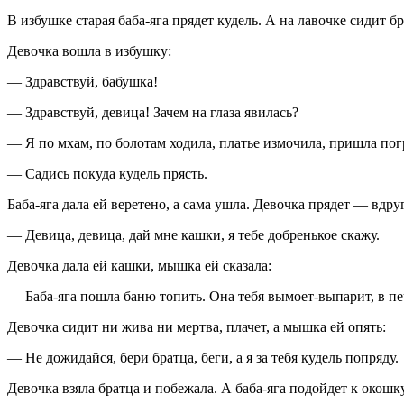
В избушке старая баба-яга прядет кудель. А на лавочке сидит б
Девочка вошла в избушку:
— Здравствуй, бабушка!
— Здравствуй, девица! Зачем на глаза явилась?
— Я по мхам, по болотам ходила, платье измочила, пришла пог
— Садись покуда кудель прясть.
Баба-яга дала ей веретено, а сама ушла. Девочка прядет — вдр
— Девица, девица, дай мне кашки, я тебе добренькое скажу.
Девочка дала ей кашки, мышка ей сказала:
— Баба-яга пошла баню топить. Она тебя вымоет-выпарит, в печь
Девочка сидит ни жива ни мертва, плачет, а мышка ей опять:
— Не дожидайся, бери братца, беги, а я за тебя кудель попряду.
Девочка взяла братца и побежала. А баба-яга подойдет к окошк