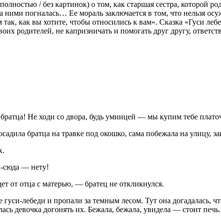
полностью / без картинок) о том, как старшая сестра, которой р
а ними погналась… Ее мораль заключается в том, что нельзя осу
 так, как вы хотите, чтобы относились к вам». Сказка «Гуси ле
 своих родителей, не капризничать и помогать друг другу, ответ
братца! Не ходи со двора, будь умницей — мы купим тебе плато
садила братца на травке под окошко, сама побежала на улицу, заи
х.
а-сюда — нету!
дет от отца с матерью, — братец не откликнулся.
 гуси-лебеди и пропали за темным лесом. Тут она догадалась, чт
сь девочка догонять их. Бежала, бежала, увидела — стоит печь.