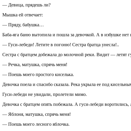
— Девица, прядешь ли?
Мышка ей отвечает:
— Пряду, бабушка…
Баба-яга баню вытопила и пошла за девочкой. А в избушке нет н
— Гуси-лебеди! Летите в погоню! Сестра братца унесла!..
Сестра с братцем добежала до молочной реки. Видит — летят г
— Речка, матушка, спрячь меня!
— Поешь моего простого киселька.
Девочка поела и спасибо сказала. Река укрыла ее под кисельны
Гуси-лебеди не увидали, пролетели мимо.
Девочка с братцем опять побежала. А гуси-лебеди воротились, л
— Яблоня, матушка, спрячь меня!
— Поешь моего лесного яблочка.