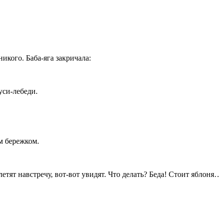
икого. Баба-яга закричала:
уси-лебеди.
м бережком.
етят навстречу, вот-вот увидят. Что делать? Беда! Стоит яблоня