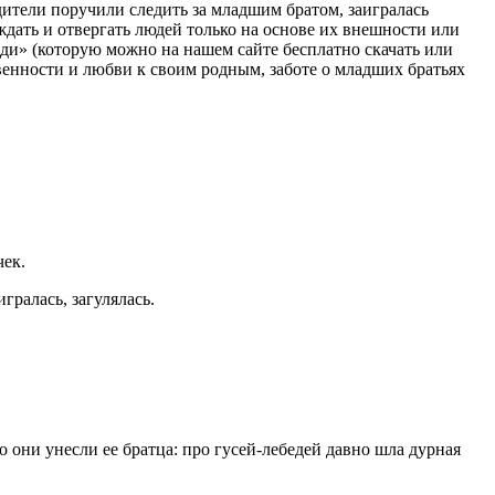
одители поручили следить за младшим братом, заигралась
ждать и отвергать людей только на основе их внешности или
беди» (которую можно на нашем сайте бесплатно скачать или
ственности и любви к своим родным, заботе о младших братьях
чек.
гралась, загулялась.
о они унесли ее братца: про гусей-лебедей давно шла дурная