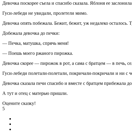
Девочка поскорее съела и спасибо сказала. Яблоня ее заслонил
Гуси-лебеди не увидали, пролетели мимо.
Девочка опять побежала. Бежит, бежит, уж недалеко осталось. Т
Добежала девочка до печки:
— Печка, матушка, спрячь меня!
— Поешь моего ржаного пирожка.
Девочка скорее — пирожок в рот, а сама с братцем — в печь, се
Гуси-лебеди полетали-полетали, покричали-покричали и ни с че
Девочка сказала печи спасибо и вместе с братцем прибежала д
А тут и отец с матерью пришли.
Оцените сказку!
5