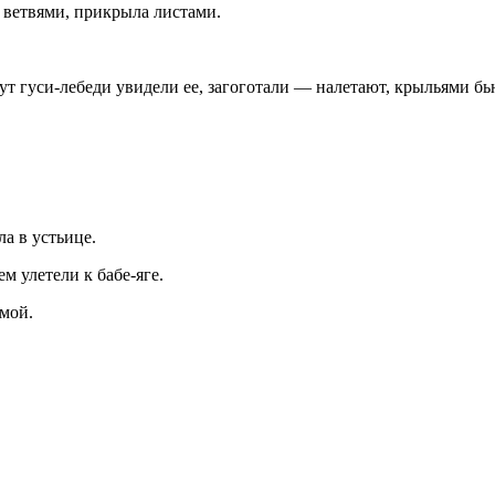
а ветвями, прикрыла листами.
ут гуси-лебеди увидели ее, загоготали — налетают, крыльями бью
ла в устьице.
м улетели к бабе-яге.
омой.