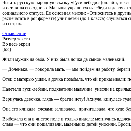
Читать русскую народную сказку «Гуси лебеди» (онлайн, текст 
и оставила его одного. Малыша украли гуси-лебеди и девочка з
социального статуса. Ее основная мысли: «Относитесь к другим
распечатать в pdf формате) учит детей (до 1 класса) слушаться
и сестрах.
Оглавление
Размер текста
Во весь экран
[toc]
Жили мужик да баба. У них была дочка да сынок маленький.
— Доченька, — говорила мать, — мы пойдем на работу, береги 
Отец с матерью ушли, а дочка позабыла, что ей приказывали: по
Налетели гуси-лебеди, подхватили мальчика, унесли на крылья
Вернулась девочка, глядь — братца нету! Ахнула, кинулась туд
Она его кликала, слезами заливалась, причитывала, что худо бу
Выбежала она в чистое поле и только видела: метнулись вдалеке
слава — что они пошаливали, маленьких детей уносили. Бросила