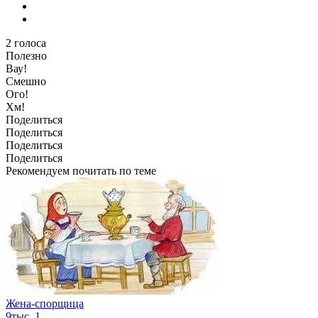
2
голоса
Полезно
Вау!
Смешно
Ого!
Хм!
Поделиться
Поделиться
Поделиться
Поделиться
Рекомендуем почитать по теме
Жена-спорщица
9тыс.
1