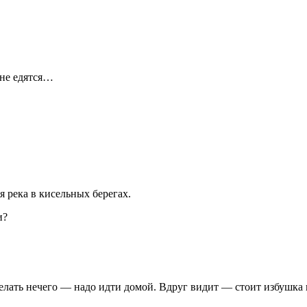
 не едятся…
я река в кисельных берегах.
и?
 делать нечего — надо идти домой. Вдруг видит — стоит избушка 