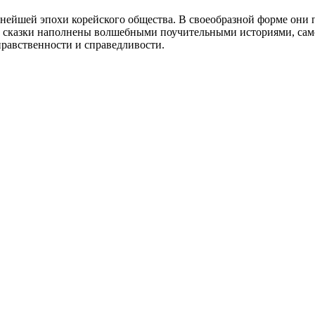
внейшей эпохи корейского общества. В своеобразной форме они 
е сказки наполнены волшебными поучительными историями, само
нравственности и справедливости.