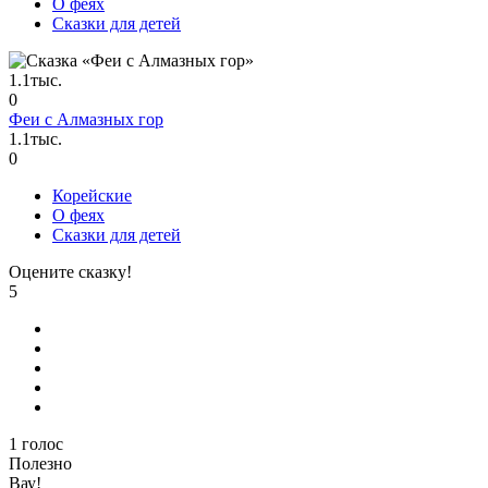
О феях
Сказки для детей
1.1тыс.
0
Феи с Алмазных гор
1.1тыс.
0
Корейские
О феях
Сказки для детей
Оцените сказку!
5
1
голос
Полезно
Вау!