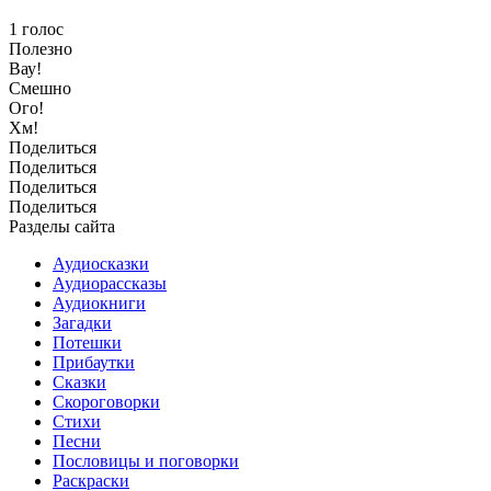
1
голос
Полезно
Вау!
Смешно
Ого!
Хм!
Поделиться
Поделиться
Поделиться
Поделиться
Разделы сайта
Аудиосказки
Аудиорассказы
Аудиокниги
Загадки
Потешки
Прибаутки
Сказки
Скороговорки
Стихи
Песни
Пословицы и поговорки
Раскраски