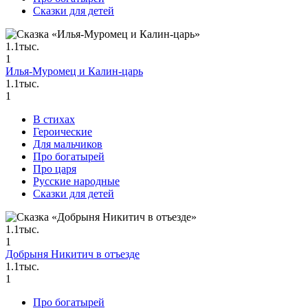
Сказки для детей
1.1тыс.
1
Илья-Муромец и Калин-царь
1.1тыс.
1
В стихах
Героические
Для мальчиков
Про богатырей
Про царя
Русские народные
Сказки для детей
1.1тыс.
1
Добрыня Никитич в отъезде
1.1тыс.
1
Про богатырей