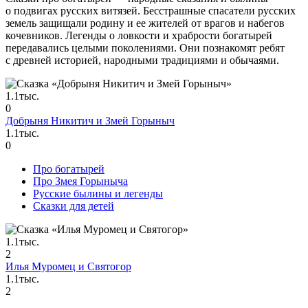
о подвигах русских витязей. Бесстрашные спасатели русских
земель защищали родину и ее жителей от врагов и набегов
кочевников. Легенды о ловкости и храбрости богатырей
передавались целыми поколениями. Они познакомят ребят
с древней историей, народными традициями и обычаями.
1.1тыс.
0
Добрыня Никитич и Змей Горыныч
1.1тыс.
0
Про богатырей
Про Змея Горыныча
Русские былины и легенды
Сказки для детей
1.1тыс.
2
Илья Муромец и Святогор
1.1тыс.
2