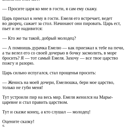
— Просите царя ко мне в гости, я сам ему скажу.
Царь приехал к нему в гости. Емеля его встречает, ведет
во дворец, сажает за стол. Начинают они пировать. Царь ест,
пьет и не надивится:
— Кто же ты такой, добрый молодец?
— А помнишь дурачка Емелю — как приезжал к тебе на печи,
а ты велел его со своей дочерью в бочку засмолить, в море
бросить? Я — тот самый Емеля. Захочу — все твое царство
пожгу и разорю.
Царь сильно испугался, стал прощенья просить:
— Женись на моей дочери, Емелюшка, бери мое царство,
только не губи меня!
Тут устроили пир на весь мир. Емеля женился на Марье-
царевне и стал править царством.
Тут и сказке конец, а кто слушал — молодец!
Оцените сказку!
5