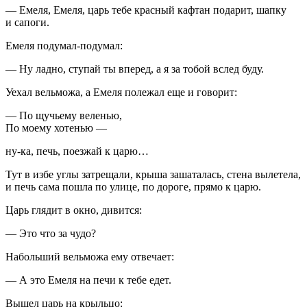
— Емеля, Емеля, царь тебе красный кафтан подарит, шапку
и сапоги.
Емеля подумал-подумал:
— Ну ладно, ступай ты вперед, а я за тобой вслед буду.
Уехал вельможа, а Емеля полежал еще и говорит:
— По щучьему веленью,
По моему хотенью —
ну-ка, печь, поезжай к царю…
Тут в избе углы затрещали, крыша зашаталась, стена вылетела,
и печь сама пошла по улице, по дороге, прямо к царю.
Царь глядит в окно, дивится:
— Это что за чудо?
Набольший вельможа ему отвечает:
— А это Емеля на печи к тебе едет.
Вышел царь на крыльцо: