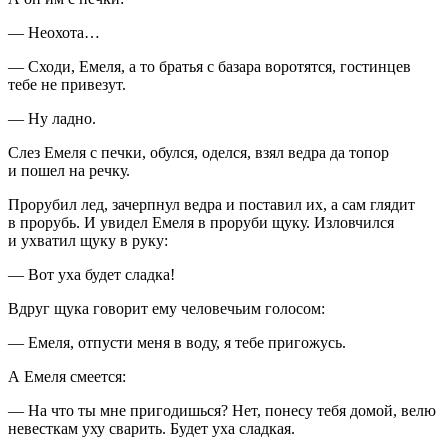
— Неохота…
— Сходи, Емеля, а то братья с базара воротятся, гостинцев
тебе не привезут.
— Ну ладно.
Слез Емеля с печки, обулся, оделся, взял ведра да топор
и пошел на речку.
Прорубил лед, зачерпнул ведра и поставил их, а сам глядит
в прорубь. И увидел Емеля в проруби щуку. Изловчился
и ухватил щуку в руку:
— Вот уха будет сладка!
Вдруг щука говорит ему человечьим голосом:
— Емеля, отпусти меня в воду, я тебе пригожусь.
А Емеля смеется:
— На что ты мне пригодишься? Нет, понесу тебя домой, велю
невесткам уху сварить. Будет уха сладкая.