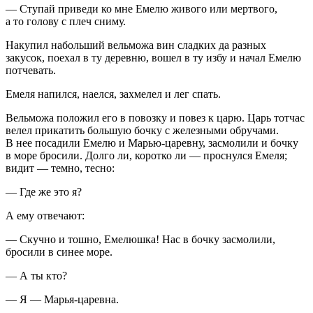
— Ступай приведи ко мне Емелю живого или мертвого,
а то голову с плеч сниму.
Накупил набольший вельможа вин сладких да разных
закусок, поехал в ту деревню, вошел в ту избу и начал Емелю
потчевать.
Емеля напился, наелся, захмелел и лег спать.
Вельможа положил его в повозку и повез к царю. Царь тотчас
велел прикатить большую бочку с железными обручами.
В нее посадили Емелю и Марью-царевну, засмолили и бочку
в море бросили. Долго ли, коротко ли — проснулся Емеля;
видит — темно, тесно:
— Где же это я?
А ему отвечают:
— Скучно и тошно, Емелюшка! Нас в бочку засмолили,
бросили в синее море.
— А ты кто?
— Я — Марья-царевна.