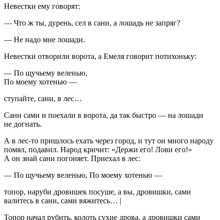
Невестки ему говорят:
— Что ж ты, дурень, сел в сани, а лошадь не запряг?
— Не надо мне лошади.
Невестки отворили ворота, а Емеля говорит потихоньку:
— По щучьему веленью,
По моему хотенью —
ступайте, сани, в лес…
Сани сами и поехали в ворота, да так быстро — на лошади
не догнать.
А в лес-то пришлось ехать через город, и тут он много народу
помял, подавил. Народ кричит: «Держи его! Лови его!»
А он знай сани погоняет. Приехал в лес:
— По щучьему веленью, По моему хотенью —
топор, наруби дровишек посуше, а вы, дровишки, сами
валитесь в сани, сами вяжитесь… |
Топор начал рубить, колоть сухие дрова, а дровишки сами