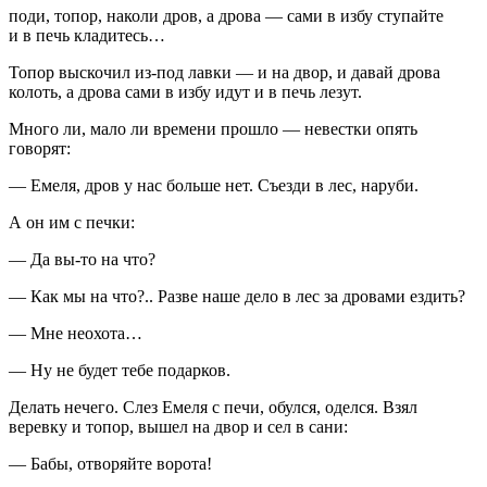
поди, топор, наколи дров, а дрова — сами в избу ступайте
и в печь кладитесь…
Топор выскочил из-под лавки — и на двор, и давай дрова
колоть, а дрова сами в избу идут и в печь лезут.
Много ли, мало ли времени прошло — невестки опять
говорят:
— Емеля, дров у нас больше нет. Съезди в лес, наруби.
А он им с печки:
— Да вы-то на что?
— Как мы на что?.. Разве наше дело в лес за дровами ездить?
— Мне неохота…
— Ну не будет тебе подарков.
Делать нечего. Слез Емеля с печи, обулся, оделся. Взял
веревку и топор, вышел на двор и сел в сани:
— Бабы, отворяйте ворота!