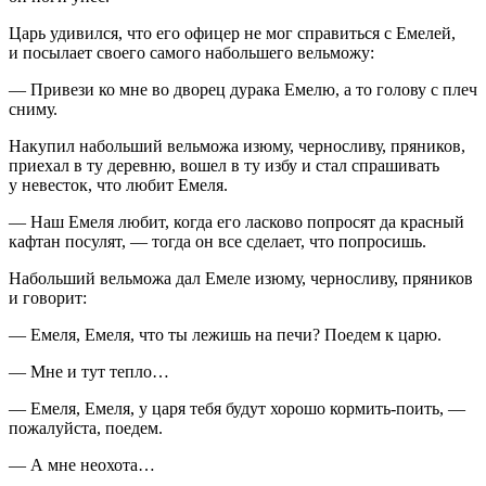
Царь удивился, что его офицер не мог справиться с Емелей,
и посылает своего самого набольшего вельможу:
— Привези ко мне во дворец дурака Емелю, а то голову с плеч
сниму.
Накупил набольший вельможа изюму, черносливу, пряников,
приехал в ту деревню, вошел в ту избу и стал спрашивать
у невесток, что любит Емеля.
— Наш Емеля любит, когда его ласково попросят да красный
кафтан посулят, — тогда он все сделает, что попросишь.
Набольший вельможа дал Емеле изюму, черносливу, пряников
и говорит:
— Емеля, Емеля, что ты лежишь на печи? Поедем к царю.
— Мне и тут тепло…
— Емеля, Емеля, у царя тебя будут хорошо кормить-поить, —
пожалуйста, поедем.
— А мне неохота…