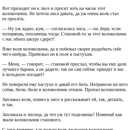
Вот приходит он к лисе и просит хоть на часок этот
колокольчик. Не хотела лиса давать, да уж очень волк стал
ее просить.
— Ну уж ладно, кум, — согласилась лиса, — на, бери, если
потеряешь, поплачешь тогда. Становой-то за этот колокольчик
с нас обоих шкуру сдерет!
Взял волк колокольчик, да и побежал скорее раздобыть себе
чего-нибудь. Прибежал он в поле к пастухам.
— Меня, — говорит, — становой прислал, чтобы вы ему дали
лучшего барана, а не дадите, так он сам сейчас приедет и вас
в холодную посадит!
Не поверили ему пастухи и давай его бить. Натравили на него
собак, били, били и колокольчик отняли. Пропал колокольчик.
Заплакал волк, пошел к лисе и рассказывает ей, так, дескать,
и так.
Заплакала и лисица, да что уж тут поделаешь? Поминай как
звали колокольчик станового.
С того времени, как только волк заслышит колокольчик,