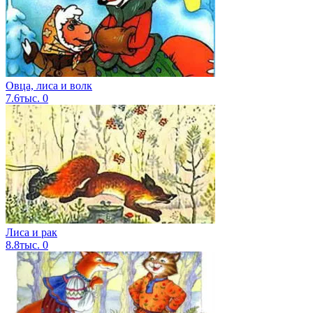
Овца, лиса и волк
7.6тыс.
0
Лиса и рак
8.8тыс.
0