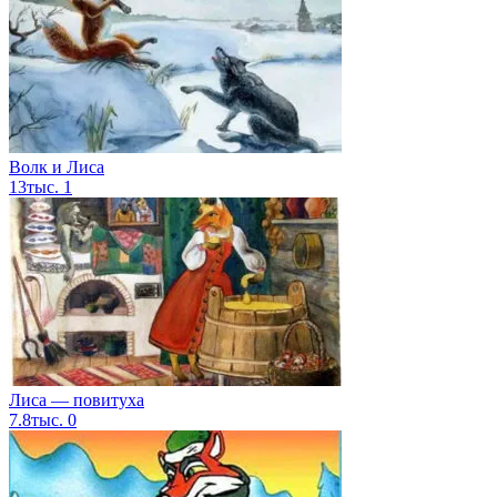
Волк и Лиса
13тыс.
1
Лиса — повитуха
7.8тыс.
0