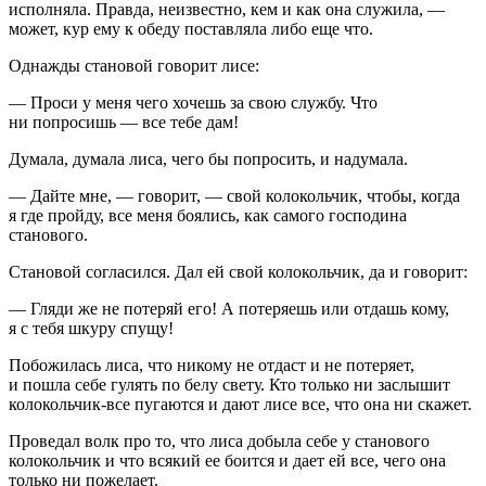
исполняла. Правда, неизвестно, кем и как она служила, —
может, кур ему к обеду поставляла либо еще что.
Однажды становой говорит лисе:
— Проси у меня чего хочешь за свою службу. Что
ни попросишь — все тебе дам!
Думала, думала лиса, чего бы попросить, и надумала.
— Дайте мне, — говорит, — свой колокольчик, чтобы, когда
я где пройду, все меня боялись, как самого господина
станового.
Становой согласился. Дал ей свой колокольчик, да и говорит:
— Гляди же не потеряй его! А потеряешь или отдашь кому,
я с тебя шкуру спущу!
Побожилась лиса, что никому не отдаст и не потеряет,
и пошла себе гулять по белу свету. Кто только ни заслышит
колокольчик-все пугаются и дают лисе все, что она ни скажет.
Проведал волк про то, что лиса добыла себе у станового
колокольчик и что всякий ее боится и дает ей все, чего она
только ни пожелает.