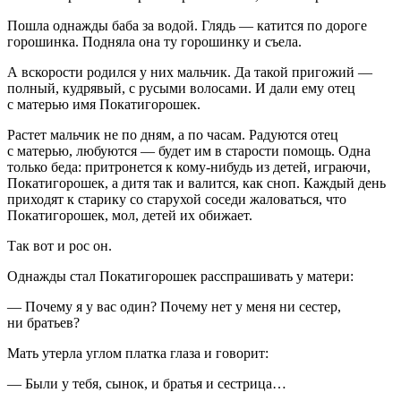
Пошла однажды баба за водой. Глядь — катится по дороге
горошинка. Подняла она ту горошинку и съела.
А вскорости родился у них мальчик. Да такой пригожий —
полный, кудрявый, с русыми волосами. И дали ему отец
с матерью имя Покатигорошек.
Растет мальчик не по дням, а по часам. Радуются отец
с матерью, любуются — будет им в старости помощь. Одна
только беда: притронется к кому-нибудь из детей, играючи,
Покатигорошек, а дитя так и валится, как сноп. Каждый день
приходят к старику со старухой соседи жаловаться, что
Покатигорошек, мол, детей их обижает.
Так вот и рос он.
Однажды стал Покатигорошек расспрашивать у матери:
— Почему я у вас один? Почему нет у меня ни сестер,
ни братьев?
Мать утерла углом платка глаза и говорит:
— Были у тебя, сынок, и братья и сестрица…