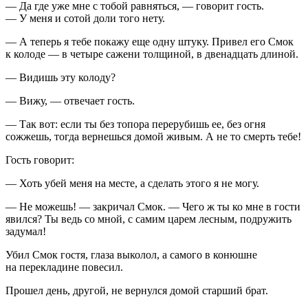
— Да где уже мне с тобой равняться, — говорит гость.
— У меня и сотой доли того нету.
— А теперь я тебе покажу еще одну штуку. Привел его Смок
к колоде — в четыре сажени толщиной, в двенадцать длиной.
— Видишь эту колоду?
— Вижу, — отвечает гость.
— Так вот: если ты без топора перерубишь ее, без огня
сожжешь, тогда вернешься домой живым. А не то смерть тебе!
Гость говорит:
— Хоть убей меня на месте, а сделать этого я не могу.
— Не можешь! — закричал Смок. — Чего ж ты ко мне в гости
явился? Ты ведь со мной, с самим царем лесным, подружить
задумал!
Убил Смок гостя, глаза выколол, а самого в конюшне
на перекладине повесил.
Прошел день, другой, не вернулся домой старший брат.