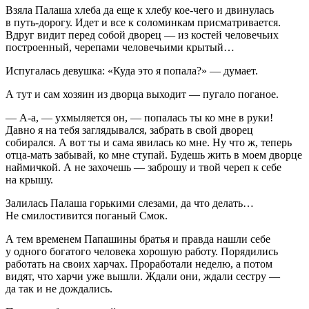
Взяла Палаша хлеба да еще к хлебу кое-чего и двинулась
в путь-дорогу. Идет и все к соломинкам присматривается.
Вдруг видит перед собой дворец — из костей человечьих
построенный, черепами человечьими крытый…
Испугалась девушка: «Куда это я попала?» — думает.
А тут и сам хозяин из дворца выходит — пугало поганое.
— А-а, — ухмыляется он, — попалась ты ко мне в руки!
Давно я на тебя заглядывался, забрать в свой дворец
собирался. А вот ты и сама явилась ко мне. Ну что ж, теперь
отца-мать забывай, ко мне ступай. Будешь жить в моем дворце
наймичкой. А не захочешь — заброшу и твой череп к себе
на крышу.
Залилась Палаша горькими слезами, да что делать…
Не смилостивится поганый Смок.
А тем временем Папашины братья и правда нашли себе
у одного богатого человека хорошую работу. Порядились
работать на своих харчах. Проработали неделю, а потом
видят, что харчи уже вышли. Ждали они, ждали сестру —
да так и не дождались.