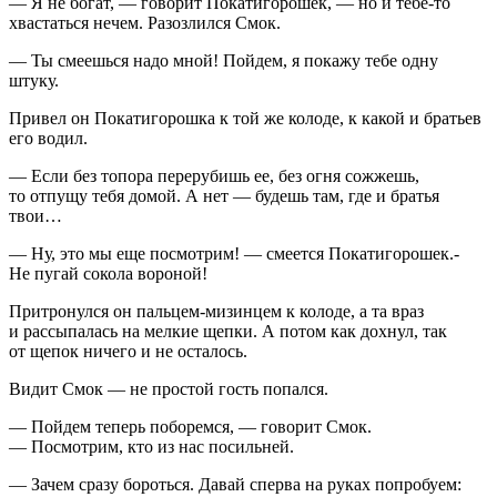
— Я не богат, — говорит Покатигорошек, — но и тебе-то
хвастаться нечем. Разозлился Смок.
— Ты смеешься надо мной! Пойдем, я покажу тебе одну
штуку.
Привел он Покатигорошка к той же колоде, к какой и братьев
его водил.
— Если без топора перерубишь ее, без огня сожжешь,
то отпущу тебя домой. А нет — будешь там, где и братья
твои…
— Ну, это мы еще посмотрим! — смеется Покатигорошек.-
Не пугай сокола вороной!
Притронулся он пальцем-мизинцем к колоде, а та враз
и рассыпалась на мелкие щепки. А потом как дохнул, так
от щепок ничего и не осталось.
Видит Смок — не простой гость попался.
— Пойдем теперь поборемся, — говорит Смок.
— Посмотрим, кто из нас посильней.
— Зачем сразу бороться. Давай сперва на руках попробуем: