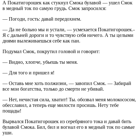
А Покатигорошек как стукнул Смока булавой — ушел Смок
в медный ток по самую грудь. Смок запросился:
— Погоди, гость: давай передохнем.
— Да не больно мы и устали, — усмехается Покатигорошек.-
Я с дальней дороги и то чувствую себя ничего. А ты целыми
днями вылеживаешься себе как пан.
Подумал Смок, покрутил головой и говорит:
— Видно, хлопче, убьешь ты меня.
— Для того и пришел я!
— Оставь мне хоть полжизни, — завопил Смок. — Забирай
все мои богатства, только до смерти не убивай.
— Нет, нечистая сила, хватит! Ты. обозвал меня молокососом,
обесславил, а теперь еще милости просишь. Нету тебе
пощады!
Вырвался Покатигорошек из серебряного тока и давай бить
булавой Смока. Бил, бил и вогнал его в медный ток по самые
уши.