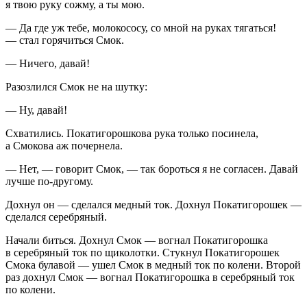
я твою руку сожму, а ты мою.
— Да где уж тебе, молокососу, со мной на руках тягаться!
— стал горячиться Смок.
— Ничего, давай!
Разозлился Смок не на шутку:
— Ну, давай!
Схватились. Покатигорошкова рука только посинела,
а Смокова аж почернела.
— Нет, — говорит Смок, — так бороться я не согласен. Давай
лучше по-другому.
Дохнул он — сделался медный ток. Дохнул Покатигорошек —
сделался серебряный.
Начали биться. Дохнул Смок — вогнал Покатигорошка
в серебряный ток по щиколотки. Стукнул Покатигорошек
Смока булавой — ушел Смок в медный ток по колени. Второй
раз дохнул Смок — вогнал Покатигорошка в серебряный ток
по колени.