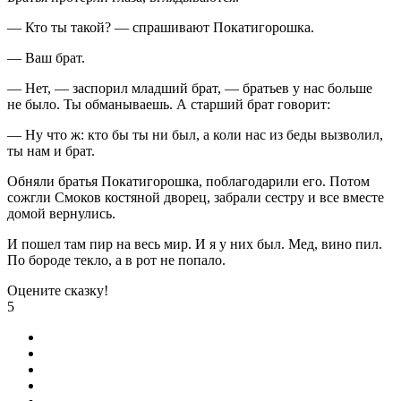
— Кто ты такой? — спрашивают Покатигорошка.
— Ваш брат.
— Нет, — заспорил младший брат, — братьев у нас больше
не было. Ты обманываешь. А старший брат говорит:
— Ну что ж: кто бы ты ни был, а коли нас из беды вызволил,
ты нам и брат.
Обняли братья Покатигорошка, поблагодарили его. Потом
сожгли Смоков костяной дворец, забрали сестру и все вместе
домой вернулись.
И пошел там пир на весь мир. И я у них был. Мед, вино пил.
По бороде текло, а в рот не попало.
Оцените сказку!
5