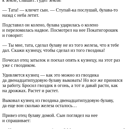
к земле, слышит: гудит земля!
— Тата! — кличет сын. — Ступай-ка послушай, булава-то
назад с неба летит.
Подставил он колено, булава ударилась о колено
и переломилась надвое. Посмотрел на нее Покатигорошек
и говорит:
— Ты мне, тата, сделал булаву не из того железа, что я тебе
дал. Скажи кузнецу, чтобы сделал из того гвоздика!
Почесал отец затылок и поехал опять к кузнецу, на этот раз
уже с гвоздиком.
Удивляется кузнец — как это можно из гвоздика
да двенадцатипудовую булаву выковать! Но все же принялся
за работу. Бросил гвоздик в огонь, а тот и давай расти, как
на дрожжах. Растет и растет.
Выковал кузнец из гвоздика двенадцатипудовую булаву,
да еще вон сколько железа осталось…
Привез отец булаву домой. Сын поглядел на нее
и спрашивает: