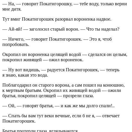
— На, — говорит Покатигорошку, — тебе воду, только верни
мне дитя.
Тут вмиг Покатигорошек разорвал вороненка надвое.
— Ай-яй! — заголосил старый ворон. — Что ты наделал?
— Ничего, — говорит Покатигорошек. — Это я, чтоб
попробовать.
Окропил он вороненка целящей водой — сделался он целым,
покропил живящей — ожил вороненок.
— Ну вот видишь, — радуется Покатигорошек, — теперь
я знаю, какая это вода.
Поблагодарил он старого ворона, а сам пошел на конюшню,
к мертвым братьям. Окропил их живящей водой — ожили
братья, покропил целящей — прозрели глаза.
— Ой, — говорят братья, — и как же мы долго спали!..
— Спать бы вам тут веки вечные, если б не я, — отвечает
Покатигорошек.
Братья протерли глаза, вглядываются.