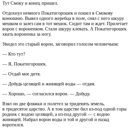
Тут Смоку и конец пришел.
Отдохнул немного Покатигорошек и пошел в Смокову
конюшню. Вывел одного жеребца в поле, снял с него шкуру
мешком и залез сам в тот мешок. Сидит там и ждет. Прилетает
ворон с вороненком. Стали шкуру клевать. А Покатигорошек
хвать вороненка за ногу.
Увидел это старый ворон, заговорил голосом человечьим:
— Кто тут?
— Я, Покатигорошек.
— Отдай мое дитя.
— Добудь целящей и живящей воды — отдам.
— Хорошо, — согласился ворон. — Добуду.
Взял он две фляжки и полетел за тридевять земель,
в тридесятое царство. А в том царстве бил из-под одной горы
родник с водою целящей, а из-под другой — с водою
живящей. Набрал ворон воды и той и другой и назад
воротился.