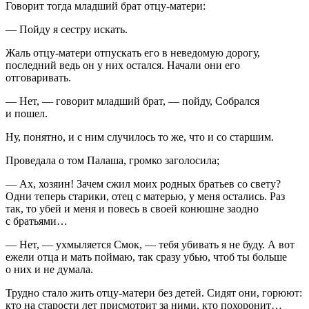
Говорит тогда младший брат отцу-матери:
— Пойду я сестру искать.
Жаль отцу-матери отпускать его в неведомую дорогу,
последний ведь он у них остался. Начали они его
отговаривать.
— Нет, — говорит младший брат, — пойду, Собрался
и пошел.
Ну, понятно, и с ним случилось то же, что и со старшим.
Проведала о том Палаша, громко заголосила;
— Ах, хозяин! Зачем сжил моих родных братьев со свету?
Одни теперь старики, отец с матерью, у меня остались. Раз
так, то убей и меня и повесь в своей конюшне заодно
с братьями…
— Нет, — ухмыляется Смок, — тебя убивать я не буду. А вот
ежели отца и мать поймаю, так сразу убью, чтоб ты больше
о них и не думала.
Трудно стало жить отцу-матери без детей. Сидят они, горюют:
кто на старости лет присмотрит за ними, кто похоронит…