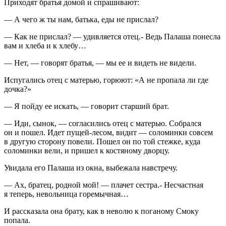
Приходят братья домой и спрашивают:
— А чего ж ты нам, батька, еды не прислал?
— Как не прислал? — удивляется отец.- Ведь Палаша понесла
вам и хлеба и к хлебу…
— Нет, — говорят братья, — мы ее и видеть не видели.
Испугались отец с матерью, горюют: «А не пропала ли где
дочка?»
— Я пойду ее искать, — говорит старший брат.
— Иди, сынок, — согласились отец с матерью. Собрался
он и пошел. Идет пущей-лесом, видит — соломинки совсем
в другую сторону повели. Пошел он по той стежке, куда
соломинки вели, и пришел к костяному дворцу.
Увидала его Палаша из окна, выбежала навстречу.
— Ах, братец, родной мой! — плачет сестра.- Несчастная
я теперь, невольница горемычная…
И рассказала она брату, как в неволю к поганому Смоку
попала.