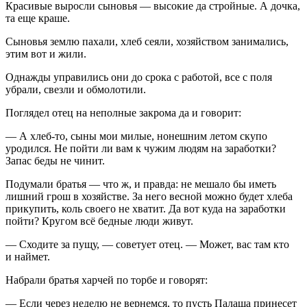
Красивые выросли сыновья — высокие да стройные. А дочка,
та еще краше.
Сыновья землю пахали, хлеб сеяли, хозяйством занимались,
этим вот и жили.
Однажды управились они до срока с работой, все с поля
убрали, свезли и обмолотили.
Поглядел отец на неполные закрома да и говорит:
— А хлеб-то, сыны мои милые, нонешним летом скупо
уродился. Не пойти ли вам к чужим людям на заработки?
Запас беды не чинит.
Подумали братья — что ж, и правда: не мешало бы иметь
лишний грош в хозяйстве. За него весной можно будет хлеба
прикупить, коль своего не хватит. Да вот куда на заработки
пойти? Кругом всё бедные люди живут.
— Сходите за пущу, — советует отец. — Может, вас там кто
и наймет.
Набрали братья харчей по торбе и говорят:
— Если через неделю не вернемся, то пусть Палаша принесет