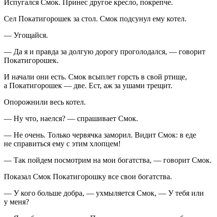
Испугался Смок. Принес другое кресло, покрепче.
Сел Покатигорошек за стол. Смок подсунул ему котел.
— Угощайся.
— Да я и правда за долгую дорогу проголодался, — говорит
Покатигорошек.
И начали они есть. Смок всыплет горсть в свой ртище,
а Покатигорошек — две. Ест, аж за ушами трещит.
Опорожнили весь котел.
— Ну что, наелся? — спрашивает Смок.
— Не очень. Только червячка заморил. Видит Смок: в еде
не справиться ему с этим хлопцем!
— Так пойдем посмотрим на мои богатства, — говорит Смок.
Показал Смок Покатигорошку все свои богатства.
— У кого больше добра, — ухмыляется Смок, — У тебя или
у меня?