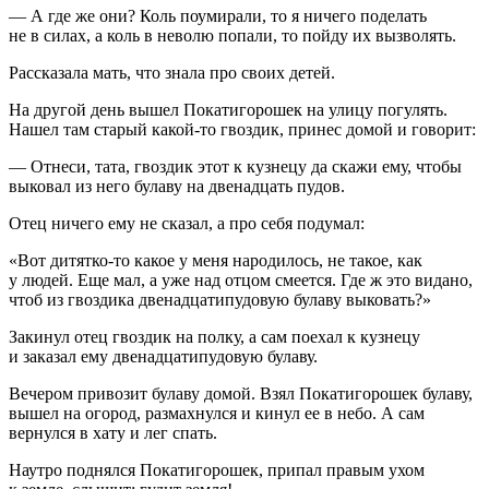
— А где же они? Коль поумирали, то я ничего поделать
не в силах, а коль в неволю попали, то пойду их вызволять.
Рассказала мать, что знала про своих детей.
На другой день вышел Покатигорошек на улицу погулять.
Нашел там старый какой-то гвоздик, принес домой и говорит:
— Отнеси, тата, гвоздик этот к кузнецу да скажи ему, чтобы
выковал из него булаву на двенадцать пудов.
Отец ничего ему не сказал, а про себя подумал:
«Вот дитятко-то какое у меня народилось, не такое, как
у людей. Еще мал, а уже над отцом смеется. Где ж это видано,
чтоб из гвоздика двенадцатипудовую булаву выковать?»
Закинул отец гвоздик на полку, а сам поехал к кузнецу
и заказал ему двенадцатипудовую булаву.
Вечером привозит булаву домой. Взял Покатигорошек булаву,
вышел на огород, размахнулся и кинул ее в небо. А сам
вернулся в хату и лег спать.
Наутро поднялся Покатигорошек, припал правым ухом