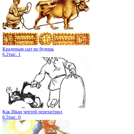
Краденым сыт не будешь
6.2тыс.
1
Как Иван чертей перехитрил
6.5тыс.
0