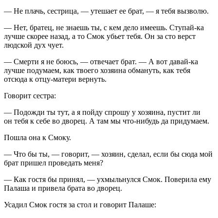
— Не плачь, сестрица, — утешает ее брат, — я тебя вызволю.
— Нет, братец, не знаешь ты, с кем дело имеешь. Ступай-ка
лучше скорее назад, а то Смок убьет тебя. Он за сто верст
людской дух чует.
— Смерти я не боюсь, — отвечает брат. — А вот давай-ка
лучше подумаем, как твоего хозяина обмануть, как тебя
отсюда к отцу-матери вернуть.
Говорит сестра:
— Подожди ты тут, а я пойду спрошу у хозяина, пустит ли
он тебя к себе во дворец. А там мы что-нибудь да придумаем.
Пошла она к Смоку.
— Что бы ты, — говорит, — хозяин, сделал, если бы сюда мой
брат пришел проведать меня?
— Как гостя бы принял, — ухмыльнулся Смок. Поверила ему
Палаша и привела брата во дворец.
Усадил Смок гостя за стол и говорит Палаше: