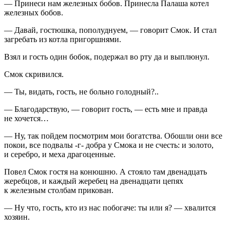
— Принеси нам железных бобов. Принесла Палаша котел
железных бобов.
— Давай, гостюшка, пополуднуем, — говорит Смок. И стал
загребать из котла пригоршнями.
Взял и гость один бобок, подержал во рту да и выплюнул.
Смок скривился.
— Ты, видать, гость, не больно голодный?..
— Благодарствую, — говорит гость, — есть мне и правда
не хочется…
— Ну, так пойдем посмотрим мои богатства. Обошли они все
покои, все подвалы -г- добра у Смока и не счесть: и золото,
и серебро, и меха драгоценные.
Повел Смок гостя на конюшню. А стояло там двенадцать
жеребцов, и каждый жеребец на двенадцати цепях
к железным столбам прикован.
— Ну что, гость, кто из нас побогаче: ты или я? — хвалится
хозяин.