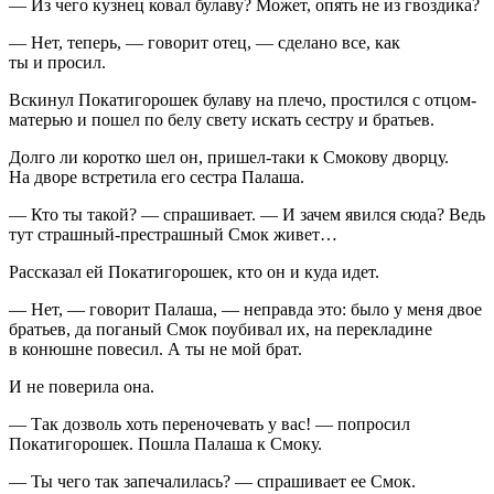
— Из чего кузнец ковал булаву? Может, опять не из гвоздика?
— Нет, теперь, — говорит отец, — сделано все, как
ты и просил.
Вскинул Покатигорошек булаву на плечо, простился с отцом-
матерью и пошел по белу свету искать сестру и братьев.
Долго ли коротко шел он, пришел-таки к Смокову дворцу.
На дворе встретила его сестра Палаша.
— Кто ты такой? — спрашивает. — И зачем явился сюда? Ведь
тут страшный-престрашный Смок живет…
Рассказал ей Покатигорошек, кто он и куда идет.
— Нет, — говорит Палаша, — неправда это: было у меня двое
братьев, да поганый Смок поубивал их, на перекладине
в конюшне повесил. А ты не мой брат.
И не поверила она.
— Так дозволь хоть переночевать у вас! — попросил
Покатигорошек. Пошла Палаша к Смоку.
— Ты чего так запечалилась? — спрашивает ее Смок.