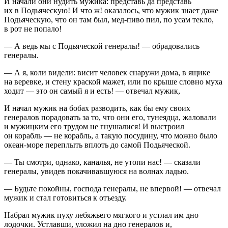
И начали они нудить мужика: представь да представь
их в Подьяческую! И что ж! оказалось, что мужик знает даже
Подьяческую, что он там был, мед-пиво пил, по усам текло,
в рот не попало!
— А ведь мы с Подьяческой генералы! — обрадовались
генералы.
— А я, коли видели: висит человек снаружи дома, в ящике
на веревке, и стену краской мажет, или по крыше словно муха
ходит — это он самый я и есть! — отвечал мужик,
И начал мужик на бобах разводить, как бы ему своих
генералов порадовать за то, что они его, тунеядца, жаловали
и мужицким его трудом не гнушалися! И выстроил
он корабль — не корабль, а такую посудину, что можно было
океан-море переплыть вплоть до самой Подьяческой.
— Ты смотри, однако, каналья, не утопи нас! — сказали
генералы, увидев покачивавшуюся на волнах ладью.
— Будьте покойны, господа генералы, не впервой! — отвечал
мужик и стал готовиться к отъезду.
Набрал мужик пуху лебяжьего мягкого и устлал им дно
лодочки. Устлавши, уложил на дно генералов и,