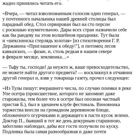
жадно принялись читать его.
«Вчера, — читал взволнованным голосом один генерал, —
у почтенного начальника нашей древней столицы был
парадный обед. Стол сервирован был на сто персон
с роскошью изумительною. Дары всех стран назначили себе
как бы рандеву на этом волшебном празднике. Тут была
и «шекснинска стерлядь золотая» [из стихотворения Г. Р.
Державина «Приглашение к обеду\"], и питомец лесов
кавказских, — фазан, и, столь редкая в нашем севере
в феврале месяце, земляника…»
— Тьфу ты, господи! да неужто ж, ваше превосходительство,
не можете найти другого предмета? — воскликнул в отчаянии
другой генерал и, взяв у товарища газету, прочел следующее:
«Из Тулы пишут: вчерашнего числа, по случаю поимки в реке
Упе осетра (происшествие, которого не запомнят даже
старожилы, тем более что в осетре был опознан частный
пристав Б.), был в здешнем клубе фестиваль. Виновника
торжества внесли на громадном деревянном блюде,
обложенного огурчиками и держащего в пасти кусок зелени.
Доктор П., бывший в тот же день дежурным старшиною,
заботливо наблюдал, дабы все гости получили по куску.
Подливка была самая разнообразная и даже почти