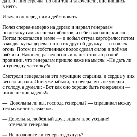
дать от них стречка, но они так и закоченели, вцепившись
в него.
И зачал он перед ними действовать.
Полез сперва-наперво на дерево и нарвал генералам
по десятку самых спелых яблоков, а себе взял одно, кислое.
Потом покопался в земле — и добыл оттуда картофелю; потом
взял два куска дерева, потер их друг об дружку — и извлек
огонь. Потом из собственных волос сделал силок и поймал
рябчика. Наконец, развел огонь и напек столько разной
провизии, что генералам пришло даже на мысль: «Не дать ли
и тунеядцу частичку?»
Смотрели генералы на эти мужицкие старания, и сердца у них
весело играли. Они уже забыли, что вчера чуть не умерли
с голоду, а думали: «Вот как оно хорошо быть генералами —
нигде не пропадешь!»
— Довольны ли вы, господа генералы? — спрашивал между
тем мужичина-лежебок.
— Довольны, любезный друг, видим твое усердие!
— отвечали генералы.
— Не позволите ли теперь отдохнуть?