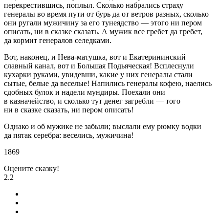
перекрестившись, поплыл. Сколько набрались страху
генералы во время пути от бурь да от ветров разных, сколько
они ругали мужичину за его тунеядство — этого ни пером
описать, ни в сказке сказать. А мужик все гребет да гребет,
да кормит генералов селедками.
Вот, наконец, и Нева-матушка, вот и Екатерининский
славный канал, вот и Большая Подьяческая! Всплеснули
кухарки руками, увидевши, какие у них генералы стали
сытые, белые да веселые! Напились генералы кофею, наелись
сдобных булок и надели мундиры. Поехали они
в казначейство, и сколько тут денег загребли — того
ни в сказке сказать, ни пером описать!
Однако и об мужике не забыли; выслали ему рюмку водки
да пятак серебра: веселись, мужичина!
1869
Оцените сказку!
2.2