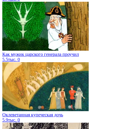
Как мужик царского генерала проучил
5.5тыс.
0
Оклеветанная купеческая дочь
5.9тыс.
0