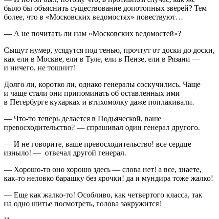
было бы объяснить существование допотопных зверей? Тем
более, что в «Московских ведомостях» повествуют…
— А не почитать ли нам «Московских ведомостей»?
Сыщут нумер, усядутся под тенью, прочтут от доски до доски,
как ели в Москве, ели в Туле, ели в Пензе, ели в Рязани —
и ничего, не тошнит!
Долго ли, коротко ли, однако генералы соскучились. Чаще
и чаще стали они припоминать об оставленных ими
в Петербурге кухарках и втихомолку даже поплакивали.
— Что-то теперь делается в Подьяческой, ваше
превосходительство? — спрашивал один генерал другого.
— И не говорите, ваше превосходительство! все сердце
изныло! — отвечал другой генерал.
— Хорошо-то оно хорошо здесь — слова нет! а все, знаете,
как-то неловко барашку без ярочки! да и мундира тоже жалко!
— Еще как жалко-то! Особливо, как четвертого класса, так
на одно шитье посмотреть, голова закружится!