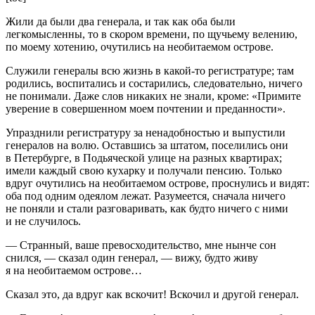
Жили да были два генерала, и так как оба были
легкомысленны, то в скором времени, по щучьему велению,
по моему хотению, очутились на необитаемом острове.
Служили генералы всю жизнь в какой-то регистратуре; там
родились, воспитались и состарились, следовательно, ничего
не понимали. Даже слов никаких не знали, кроме: «Примите
уверение в совершенном моем почтении и преданности».
Упразднили регистратуру за ненадобностью и выпустили
генералов на волю. Оставшись за штатом, поселились они
в Петербурге, в Подьяческой улице на разных квартирах;
имели каждый свою кухарку и получали пенсию. Только
вдруг очутились на необитаемом острове, проснулись и видят:
оба под одним одеялом лежат. Разумеется, сначала ничего
не поняли и стали разговаривать, как будто ничего с ними
и не случилось.
— Странный, ваше превосходительство, мне нынче сон
снился, — сказал один генерал, — вижу, будто живу
я на необитаемом острове…
Сказал это, да вдруг как вскочит! Вскочил и другой генерал.