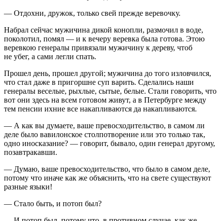
— Отдохни, дружок, только свей прежде веревочку.
Набрал сейчас мужичина дикой конопли, размочил в воде,
поколотил, помял — и к вечеру веревка была готова. Этою
веревкою генералы привязали мужичину к дереву, чтоб
не убег, а сами легли спать.
Прошел день, прошел другой; мужичина до того изловчился,
что стал даже в пригоршне суп варить. Сделались наши
генералы веселые, рыхлые, сытые, белые. Стали говорить, что
вот они здесь на всем готовом живут, а в Петербурге между
тем пенсии ихние все накапливаются да накапливаются.
— А как вы думаете, ваше превосходительство, в самом ли
деле было вавилонское столпотворение или это только так,
одно иносказание? — говорит, бывало, один генерал другому,
позавтракавши.
— Думаю, ваше превосходительство, что было в самом деле,
потому что иначе как же объяснить, что на свете существуют
разные языки!
— Стало быть, и потоп был?
— И потоп был, потому что, в противном случае, как же