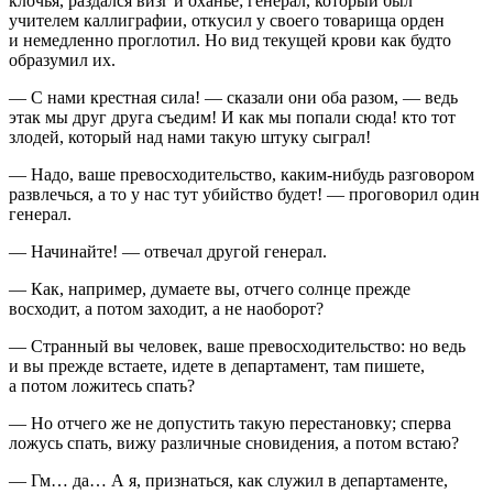
клочья, раздался визг и оханье; генерал, который был
учителем каллиграфии, откусил у своего товарища орден
и немедленно проглотил. Но вид текущей крови как будто
образумил их.
— С нами крестная сила! — сказали они оба разом, — ведь
этак мы друг друга съедим! И как мы попали сюда! кто тот
злодей, который над нами такую штуку сыграл!
— Надо, ваше превосходительство, каким-нибудь разговором
развлечься, а то у нас тут убийство будет! — проговорил один
генерал.
— Начинайте! — отвечал другой генерал.
— Как, например, думаете вы, отчего солнце прежде
восходит, а потом заходит, а не наоборот?
— Странный вы человек, ваше превосходительство: но ведь
и вы прежде встаете, идете в департамент, там пишете,
а потом ложитесь спать?
— Но отчего же не допустить такую перестановку; сперва
ложусь спать, вижу различные сновидения, а потом встаю?
— Гм… да… А я, признаться, как служил в департаменте,