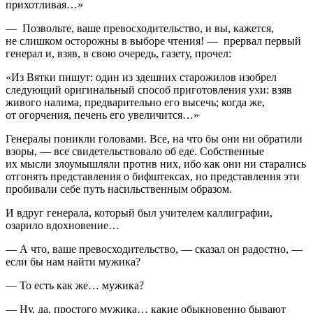
прихотливая…»
— Позвольте, ваше превосходительство, и вы, кажется,
не слишком осторожны в выборе чтения! — прервал первый
генерал и, взяв, в свою очередь, газету, прочел:
«Из Вятки пишут: один из здешних старожилов изобрел
следующий оригинальный способ приготовления ухи: взяв
живого налима, предварительно его высечь; когда же,
от огорчения, печень его увеличится…»
Генералы поникли головами. Все, на что бы они ни обратили
взоры, — все свидетельствовало об еде. Собственные
их мысли злоумышляли против них, ибо как они ни старались
отгонять представления о бифштексах, но представления эти
пробивали себе путь насильственным образом.
И вдруг генерала, который был учителем каллиграфии,
озарило вдохновение…
— А что, ваше превосходительство, — сказал он радостно, —
если бы нам найти мужика?
— То есть как же… мужика?
— Ну, да, простого мужика… какие обыкновенно бывают