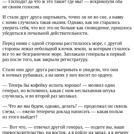
— Господи! да что ж это такое! где мы! — вскрикнули оба
не своим голосом.
И стали друг друга ощупывать, точно ли не во сне, а наяву
с ними случилась такая оказия. Однако, как ни старались
уверить себя, что все это не больше как сновидение, пришлось
убедиться в печальной действительности.
Перед ними с одной стороны расстилалось море, с другой
стороны лежал небольшой клочок земли, за которым стлалось
все то же безграничное море. Заплакали генералы в первый
раз после того, как закрыли регистратуру.
Стали они друг друга рассматривать и увидели, что они
в ночных рубашках, а на шеях у них висит по ордену.
— Теперь бы кофейку испить хорошо! — молвил один
генерал, но вспомнил, какая с ним неслыханная штука
случилась, и во второй раз заплакал.
— Что же мы будем, однако, делать? — продолжал он сквозь
слезы, — ежели теперича доклад написать — какая польза
из этого выйдет?
— Вот что, — отвечал другой генерал, — подите вы, ваше
превосходительство, на восток, а я пойду на запад, а к вечеру