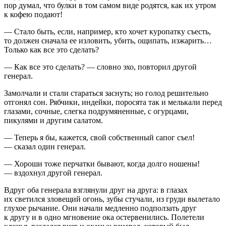
пор думал, что булки в том самом виде родятся, как их утром
к кофею подают!
— Стало быть, если, например, кто хочет куропатку съесть,
то должен сначала ее изловить, убить, ощипать, изжарить…
Только как все это сделать?
— Как все это сделать? — словно эхо, повторил другой
генерал.
Замолчали и стали стараться заснуть; но голод решительно
отгонял сон. Рябчики, индейки, поросята так и мелькали перед
глазами, сочные, слегка подрумяненные, с огурцами,
пикулями и другим салатом.
— Теперь я бы, кажется, свой собственный сапог съел!
— сказал один генерал.
— Хороши тоже перчатки бывают, когда долго ношены!
— вздохнул другой генерал.
Вдруг оба генерала взглянули друг на друга: в глазах
их светился зловещий огонь, зубы стучали, из груди вылетало
глухое рычание. Они начали медленно подползать друг
к другу и в одно мгновение ока остервенились. Полетели