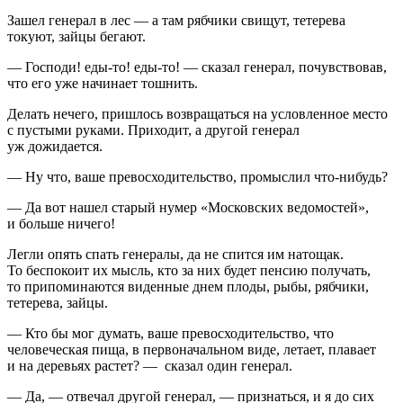
Зашел генерал в лес — а там рябчики свищут, тетерева
токуют, зайцы бегают.
— Господи! еды-то! еды-то! — сказал генерал, почувствовав,
что его уже начинает тошнить.
Делать нечего, пришлось возвращаться на условленное место
с пустыми руками. Приходит, а другой генерал
уж дожидается.
— Ну что, ваше превосходительство, промыслил что-нибудь?
— Да вот нашел старый нумер «Московских ведомостей»,
и больше ничего!
Легли опять спать генералы, да не спится им натощак.
То беспокоит их мысль, кто за них будет пенсию получать,
то припоминаются виденные днем плоды, рыбы, рябчики,
тетерева, зайцы.
— Кто бы мог думать, ваше превосходительство, что
человеческая пища, в первоначальном виде, летает, плавает
и на деревьях растет? — сказал один генерал.
— Да, — отвечал другой генерал, — признаться, и я до сих