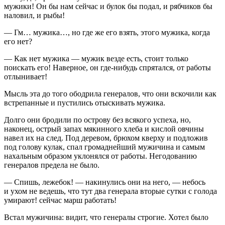
мужики! Он бы нам сейчас и булок бы подал, и рябчиков бы
наловил, и рыбы!
— Гм… мужика…, но где же его взять, этого мужика, когда
его нет?
— Как нет мужика — мужик везде есть, стоит только
поискать его! Наверное, он где-нибудь спрятался, от работы
отлынивает!
Мысль эта до того ободрила генералов, что они вскочили как
встрепанные и пустились отыскивать мужика.
Долго они бродили по острову без всякого успеха, но,
наконец, острый запах мякинного хлеба и кислой овчины
навел их на след. Под деревом, брюхом кверху и подложив
под голову кулак, спал громаднейший мужичина и самым
нахальным образом уклонялся от работы. Негодованию
генералов предела не было.
— Спишь, лежебок! — накинулись они на него, — небось
и ухом не ведешь, что тут два генерала вторые сутки с голода
умирают! сейчас марш работать!
Встал мужичина: видит, что генералы строгие. Хотел было