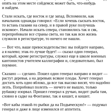
опять на этом месте сойдемся; может быть, что-нибудь
и найдем.
Стали искать, где восток и где запад. Вспомнили, как
начальник однажды говорил: «Если хочешь сыскать восток,
то встань глазами на север, и в правой руке получишь
искомое». Начали искать севера, становились так и сяк,
перепробовали все страны света, но так как всю жизнь
служили в регистратуре, то ничего не нашли.
— Вот что, ваше превосходительство: вы пойдите направо,
а я налево; этак-то лучше будет! — сказал один генерал,
который, кроме регистратуры, служил еще в школе военных
кантонистов учителем каллиграфии и, следовательно, был
поумнее.
Сказано — сделано. Пошел один генерал направо и видит —
растут деревья, а на деревьях всякие плоды. Хочет генерал
достать хоть одно яблоко, да все так высоко висят, что надобно
лезть. Попробовал полезть — ничего не вышло, только
рубашку изорвал. Пришел генерал к ручью, видит: рыба там,
словно в садке на Фонтанке, так и кишит, и кишит.
«Вот кабы этакой-то рыбки да на Подьяческую!» — подумал
генерал и даже в лице изменился от аппетита.