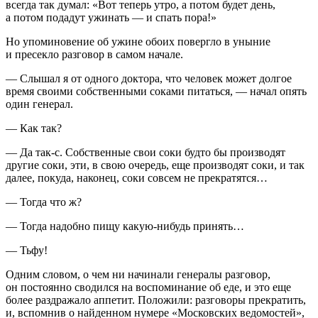
всегда так думал: «Вот теперь утро, а потом будет день,
а потом подадут ужинать — и спать пора!»
Но упоминовение об ужине обоих повергло в уныние
и пресекло разговор в самом начале.
— Слышал я от одного доктора, что человек может долгое
время своими собственными соками питаться, — начал опять
один генерал.
— Как так?
— Да так-с. Собственные свои соки будто бы производят
другие соки, эти, в свою очередь, еще производят соки, и так
далее, покуда, наконец, соки совсем не прекратятся…
— Тогда что ж?
— Тогда надобно пищу какую-нибудь принять…
— Тьфу!
Одним словом, о чем ни начинали генералы разговор,
он постоянно сводился на воспоминание об еде, и это еще
более раздражало аппетит. Положили: разговоры прекратить,
и, вспомнив о найденном нумере «Московских ведомостей»,