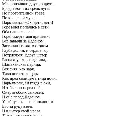
Меч вонзивши друг во друга.
Бродят кони их средь луга,
По протоптанной траве,
По кровавой мураве…
Царь завыл: «Ох, дети, дети!
Горе мне! попались в сети
Оба наши сокола!
Горе! смерть моя пришла».
Все завыли за Дадоном,
Застонала тяжким стоном
Глубь долин, и сердце гор
Потряслося. Вдруг шатер
Распахнулся… и девица,
Шамаханская царица,
Вся сияя, как заря,
Тихо встретила царя.
Как пред солнцем птица ночи,
Царь умолк, ей глядя в очи,
И забыл он перед ней
Смерть обоих сыновей.
И она перед Дадоном
Улыбнулась — и с поклоном
Его за руку взяла
И в шатер свой увела.
Там за стол его сажала,