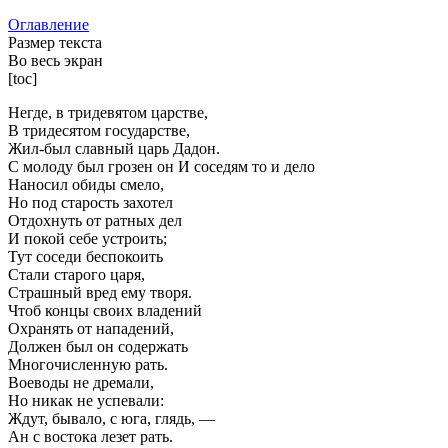
Оглавление
Размер текста
Во весь экран
[toc]
Негде, в тридевятом царстве,
В тридесятом государстве,
Жил-был славный царь Дадон.
С молоду был грозен он И соседям то и дело
Наносил обиды смело,
Но под старость захотел
Отдохнуть от ратных дел
И покой себе устроить;
Тут соседи беспокоить
Стали старого царя,
Страшный вред ему творя.
Чтоб концы своих владений
Охранять от нападений,
Должен был он содержать
Многочисленную рать.
Воеводы не дремали,
Но никак не успевали:
Ждут, бывало, с юга, глядь, —
Ан с востока лезет рать.