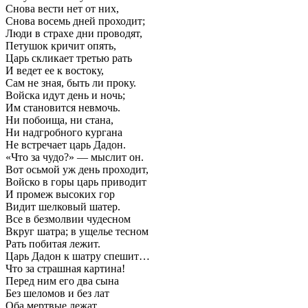
Снова вести нет от них,
Снова восемь дней проходит;
Люди в страхе дни проводят,
Петушок кричит опять,
Царь скликает третью рать
И ведет ее к востоку,
Сам не зная, быть ли проку.
Войска идут день и ночь;
Им становится невмочь.
Ни побоища, ни стана,
Ни надгробного кургана
Не встречает царь Дадон.
«Что за чудо?» — мыслит он.
Вот осьмой уж день проходит,
Войско в горы царь приводит
И промеж высоких гор
Видит шелковый шатер.
Все в безмолвии чудесном
Вкруг шатра; в ущелье тесном
Рать побитая лежит.
Царь Дадон к шатру спешит…
Что за страшная картина!
Перед ним его два сына
Без шеломов и без лат
Оба мертвые лежат,