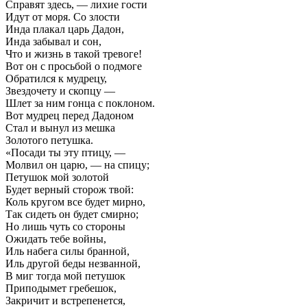
Справят здесь, — лихие гости
Идут от моря. Со злости
Инда плакал царь Дадон,
Инда забывал и сон,
Что и жизнь в такой тревоге!
Вот он с просьбой о подмоге
Обратился к мудрецу,
Звездочету и скопцу —
Шлет за ним гонца с поклоном.
Вот мудрец перед Дадоном
Стал и вынул из мешка
Золотого петушка.
«Посади ты эту птицу, —
Молвил он царю, — на спицу;
Петушок мой золотой
Будет верный сторож твой:
Коль кругом все будет мирно,
Так сидеть он будет смирно;
Но лишь чуть со стороны
Ожидать тебе войны,
Иль набега силы бранной,
Иль другой беды незванной,
В миг тогда мой петушок
Приподымет гребешок,
Закричит и встрепенется,