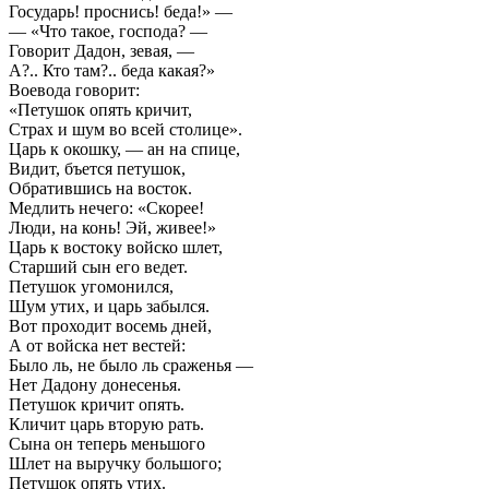
Государь! проснись! беда!» —
— «Что такое, господа? —
Говорит Дадон, зевая, —
А?.. Кто там?.. беда какая?»
Воевода говорит:
«Петушок опять кричит,
Страх и шум во всей столице».
Царь к окошку, — ан на спице,
Видит, бъется петушок,
Обратившись на восток.
Медлить нечего: «Скорее!
Люди, на конь! Эй, живее!»
Царь к востоку войско шлет,
Старший сын его ведет.
Петушок угомонился,
Шум утих, и царь забылся.
Вот проходит восемь дней,
А от войска нет вестей:
Было ль, не было ль сраженья —
Нет Дадону донесенья.
Петушок кричит опять.
Кличит царь вторую рать.
Сына он теперь меньшого
Шлет на выручку большого;
Петушок опять утих.