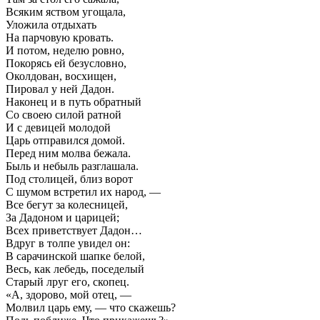
Всяким яством угощала,
Уложила отдыхать
На парчовую кровать.
И потом, неделю ровно,
Покорясь ей безусловно,
Околдован, восхищен,
Пировал у ней Дадон.
Наконец и в путь обратный
Со своею силой ратной
И с девицей молодой
Царь отправился домой.
Перед ним молва бежала.
Быль и небыль разглашала.
Под столицей, близ ворот
С шумом встретил их народ, —
Все бегут за колесницей,
За Дадоном и царицей;
Всех приветствует Дадон…
Вдруг в толпе увидел он:
В сарачинской шапке белой,
Весь, как лебедь, поседелый
Старый лруг его, скопец.
«А, здорово, мой отец, —
Молвил царь ему, — что скажешь?