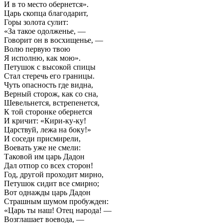
И в то место обернется».
Царь скопца благодарит,
Горы золота сулит:
«За такое одолженье, —
Говорит он в восхищенье, —
Волю первую твою
Я исполню, как мою».
Петушок с высокой спицы
Стал стеречь его границы.
Чуть опасность где видна,
Верный сторож, как со сна,
Шевельнется, встрепенется,
К той сторонке обернется
И кричит: «Кири-ку-ку!
Царствуй, лежа на боку!»
И соседи присмирели,
Воевать уже не смели:
Таковой им царь Дадон
Дал отпор со всех сторон!
Год, другой проходит мирно,
Петушок сидит все смирно;
Вот однажды царь Дадон
Страшным шумом пробужден:
«Царь ты наш! Отец народа! —
Возглашает воевода, —