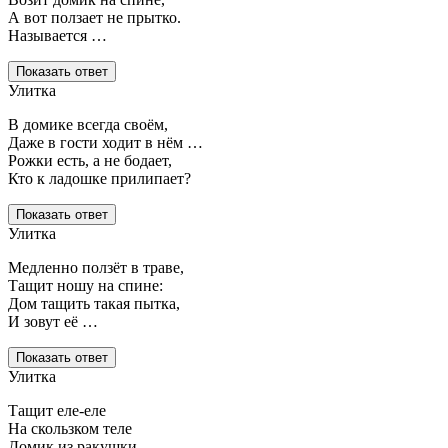
А вот ползает не прытко.
Называется …
Показать ответ
Улитка
В домике всегда своём,
Даже в гости ходит в нём …
Рожки есть, а не бодает,
Кто к ладошке прилипает?
Показать ответ
Улитка
Медленно ползёт в траве,
Тащит ношу на спине:
Дом тащить такая пытка,
И зовут её …
Показать ответ
Улитка
Тащит еле-еле
На скользком теле
Домик из ракушки