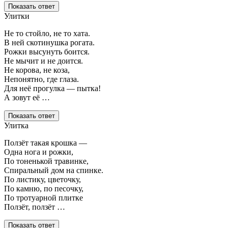
Показать ответ
Улитки
Не то стойло, не то хата.
В ней скотинушка рогата.
Рожки высунуть боится.
Не мычит и не доится.
Не корова, не коза,
Непонятно, где глаза.
Для неё прогулка — пытка!
А зовут её …
Показать ответ
Улитка
Ползёт такая крошка —
Одна нога и рожки,
По тоненькой травинке,
Спиральный дом на спинке.
По листику, цветочку,
По камню, по песочку,
По тротуарной плитке
Ползёт, ползёт …
Показать ответ