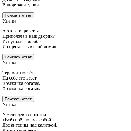
В виде завитушки.
Показать ответ
Улитка
А это кто, рогатая,
Приползла в наш дворик?
Испугалась воробья
И спряталась в свой домик.
Показать ответ
Улитка
Теремок ползёт.
На себе его везёт
Хозяюшка богатая,
Хозяюшка рогатая.
Показать ответ
Улитка
У меня девиз простой —
«Всё своё, ношу с собой!»
Две антенны над калиткой,
Домик свой несёт.