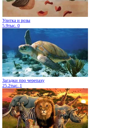
Улитка и розы
5.9тыс.
0
Загадки про черепаху
25.2тыс.
1