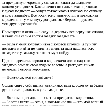
за прекрасную королевну свататься, сидят да сладкими
винами угощаются. Какой жених ни нальет стакан, только
к губам поднесет — солдат тотчас хватит кулаком по стакану
и сразу вышибет. Все гости тому удивляются, а прекрасная
королевна в ту ж минуту догадалася. «Верно, — думает, —
мои друг воротился!»
Посмотрела в окно — в саду на деревьях все верхушки ожили,
и стала она своим гостям загадку загадывать:
— Была у меня золотая нитка с золотой иголкой; я ту иглу
потеряла и найти не чаяла, а теперь та игла нашлась. Кто
отгадает эту загадку, за того замуж пойду.
Цари и царевичи, короли и королевичи долго над тою
загадкою ломали свои мудрые головы, а разгадать никак
не могли. Говорит королевна:
— Покажись, мой милый друг!
Солдат снял с себя шапку-невидимку, взял королевну за белые
руки и стал целовать в уста сахарные.
— Вот вам и разгадка! — сказала прекрасная королевна.
— Золотая нитка — это я, а золотая иголка — это мой верный