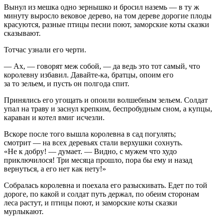
Вынул из мешка одно зернышко и бросил наземь — в ту ж
минуту выросло вековое дерево, на том дереве дорогие плоды
красуются, разные птицы песни поют, заморские коты сказки
сказывают.
Тотчас узнали его черти.
— Ах, — говорят меж собой, — да ведь это тот самый, что
королевну избавил. Давайте-ка, братцы, опоим его
за то зельем, и пусть он полгода спит.
Принялись его угощать и опоили волшебным зельем. Солдат
упал на траву и заснул крепким, беспробудным сном, а купцы,
караван и котел вмиг исчезли.
Вскоре после того вышла королевна в сад погулять;
смотрит — на всех деревьях стали верхушки сохнуть.
«Не к добру! — думает. — Видно, с мужем что худо
приключилося! Три месяца прошло, пора бы ему и назад
вернуться, а его нет как нету!»
Собралась королевна и поехала его разыскивать. Едет по той
дороге, по какой и солдат путь держал, по обеим сторонам
леса растут, и птицы поют, и заморские коты сказки
мурлыкают.