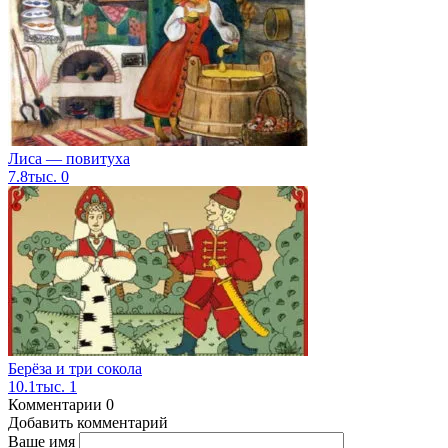
Лиса — повитуха
7.8тыс.
0
Берёза и три сокола
10.1тыс.
1
Комментарии
0
Добавить комментарий
Ваше имя