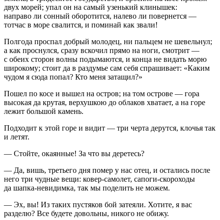
двух морей; упал он на самый узенький клинышек:
направо ли сонный оборотится, налево ли повернется —
тотчас в море свалится, и поминай как звали!
Полгода проспал добрый молодец, ни пальцем не шевельнул;
а как проснулся, сразу вскочил прямо на ноги, смотрит —
с обеих сторон волны подымаются, и конца не видать морю
широкому; стоит да в раздумье сам себя спрашивает: «Каким
чудом я сюда попал? Кто меня затащил?»
Пошел по косе и вышел на остров; на том острове — гора
высокая да крутая, верхушкою до облаков хватает, а на горе
лежит большой камень.
Подходит к этой горе и видит — три черта дерутся, клочья так
и летят.
— Стойте, окаянные! За что вы деретесь?
— Да, вишь, третьего дня помер у нас отец, и остались после
него три чудные вещи: ковер-самолет, сапоги-скороходы
да шапка-невидимка, так мы поделить не можем.
— Эх, вы! Из таких пустяков бой затеяли. Хотите, я вас
разделю? Все будете довольны, никого не обижу.