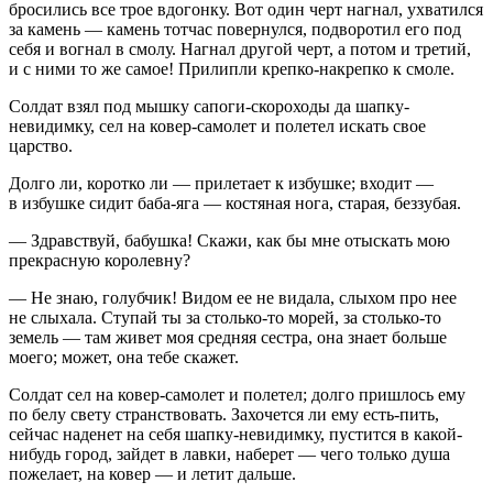
бросились все трое вдогонку. Вот один черт нагнал, ухватился
за камень — камень тотчас повернулся, подворотил его под
себя и вогнал в смолу. Нагнал другой черт, а потом и третий,
и с ними то же самое! Прилипли крепко-накрепко к смоле.
Солдат взял под мышку сапоги-скороходы да шапку-
невидимку, сел на ковер-самолет и полетел искать свое
царство.
Долго ли, коротко ли — прилетает к избушке; входит —
в избушке сидит баба-яга — костяная нога, старая, беззубая.
— Здравствуй, бабушка! Скажи, как бы мне отыскать мою
прекрасную королевну?
— Не знаю, голубчик! Видом ее не видала, слыхом про нее
не слыхала. Ступай ты за столько-то морей, за столько-то
земель — там живет моя средняя сестра, она знает больше
моего; может, она тебе скажет.
Солдат сел на ковер-самолет и полетел; долго пришлось ему
по белу свету странствовать. Захочется ли ему есть-пить,
сейчас наденет на себя шапку-невидимку, пустится в какой-
нибудь город, зайдет в лавки, наберет — чего только душа
пожелает, на ковер — и летит дальше.