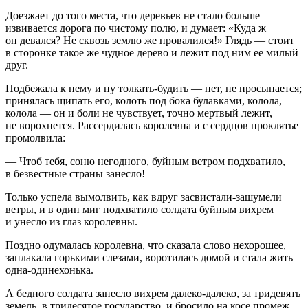
Доезжает до того места, что деревьев не стало больше —
извивается дорога по чистому полю, и думает: «Куда ж
он девался? Не сквозь землю же провалился!» Глядь — стоит
в сторонке такое же чудное дерево и лежит под ним ее милый
друг.
Подбежала к нему и ну толкать-будить — нет, не просыпается;
принялась щипать его, колоть под бока булавками, колола,
колола — он и боли не чувствует, точно мертвый лежит,
не ворохнется. Рассердилась королевна и с сердцов проклятье
промолвила:
— Чтоб тебя, соню негодного, буйным ветром подхватило,
в безвестные страны занесло!
Только успела вымолвить, как вдруг засвистали-зашумели
ветры, и в один миг подхватило солдата буйным вихрем
и унесло из глаз королевны.
Поздно одумалась королевна, что сказала слово нехорошее,
заплакала горькими слезами, воротилась домой и стала жить
одна-одинехонька.
А бедного солдата занесло вихрем далеко-далеко, за тридевять
земель, в тридесятое государство, и бросило на косе промеж