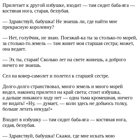
Прилетает к другой избушке, входит — там сидит баба-яга —
костяная нога, старая, беззубая.
— Здравствуй, бабушка! Не знаешь ли, где найти мне
прекрасную королевну?
— Нет, голубчик, не знаю. Поезжай-ка ты за столько-то морей,
за столько-то.земель — там живет моя старшая сестра; может,
она ведает.
— Эх ты, старая! Сколько лет на свете живешь, а доброго
ничего не знаешь.
Сел на ковер-самолет и полетел к старшей сестре.
Долго-долго странствовал, много земель и много морей
видел, наконец прилетел на край света; стоит избушка,
а дальше никакого ходу нет — одна тьма кромешная, ничего
не видать! «Ну, — думает, — коли здесь не добьюсь толку,
больше летать некуда!»
Входит в избушку — там сидит баба-яга — костяная нога,
седая, беззубая.
— Здравствуй, бабушка! Скажи, где мне искать мою