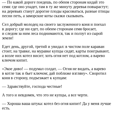
— По какой дороге поедешь, по обеим сторонам кидай это
семя: где оно упадет, там в ту же минуту деревья повырастут;
на деревьях станут дорогие плоды красоваться, разные птицы
песни петь, а заморские коты сказки сказывать.
Сел добрый молодец на своего заслуженного коня и поехал
в дорогу; где ни едет, по обеим сторонам семя бросает,
и следом за ним леса поднимаются, так и ползут из сырой
земли!
Едет день, другой, третий и увидал: в чистом поле караван
стоит, на травке, на муравке купцы сидят, карты поигрывают,
а возле них котел висит; хоть огня нет под котлом, а варево
ключом кипит.
«Экое диво! — подумал солдат, — Огня не видать, а варево
в котле так и бьет ключом; дай поближе взгляну». Своротил
коня в сторону, подъезжает к купцам:
— Здравствуйте, господа честные!
А того и невдомек, что это не купцы, а все черти.
— Хороша ваша штука: котел без огня кипит! Да у меня лучше
есть.