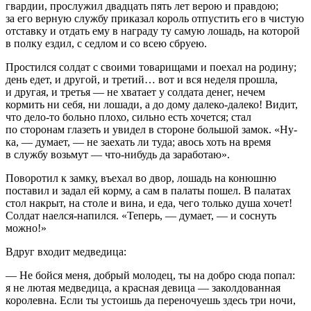
гвардии, прослужил двадцать пять лет верою и правдою;
за его верную службу приказал король отпустить его в чистую
отставку и отдать ему в награду ту самую лошадь, на которой
в полку ездил, с седлом и со всею сбруею.
Простился солдат с своими товарищами и поехал на родину;
день едет, и другой, и третий… вот и вся неделя прошла,
и другая, и третья — не хватает у солдата денег, нечем
кормить ни себя, ни лошади, а до дому далеко-далеко! Видит,
что дело-то больно плохо, сильно есть хочется; стал
по сторонам глазеть и увидел в стороне большой замок. «Ну-
ка, — думает, — не заехать ли туда; авось хоть на время
в службу возьмут — что-нибудь да заработаю».
Поворотил к замку, въехал во двор, лошадь на конюшню
поставил и задал ей корму, а сам в палаты пошел. В палатах
стол накрыт, на столе и вина, и еда, чего только душа хочет!
Солдат наелся-напился. «Теперь, — думает, — и соснуть
можно!»
Вдруг входит медведица:
— Не бойся меня, добрый молодец, ты на добро сюда попал:
я не лютая медведица, а красная девица — заколдованная
королевна. Если ты устоишь да переночуешь здесь три ночи,