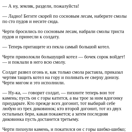
— А ну, земляк, раздели, пожалуйста!
— Ладно! Бегите скорей по сосновым лесам, наберите смолы
по сто пудов и несите сюда.
Черти бросились по сосновым лесам, набрали смолы триста
пудов и принесли к солдату.
— Теперь притащите из пекла самый большой котел.
Черти приволокли большущий котел — бочек сорок войдет!
— и поклали в него всю смолу.
Солдат развел огонь и, как только смола растаяла, приказал
чертям тащить котел на гору и поливать ее сверху донизу.
Черти мигом и это исполнили.
— Ну-ка, — говорит солдат, — пихните теперь вон тот
камень; пусть он с горы катится, а вы трое за ним вдогонку
приударьте. Кто прежде всех догонит, тот выбирай себе
любую из трех диковинок; кто второй догонит, тот из двух
остальных бери, какая покажется; а затем последняя
диковинка пусть достанется третьему.
Черти пихнули камень, и покатился он с горы шибко-шибко;