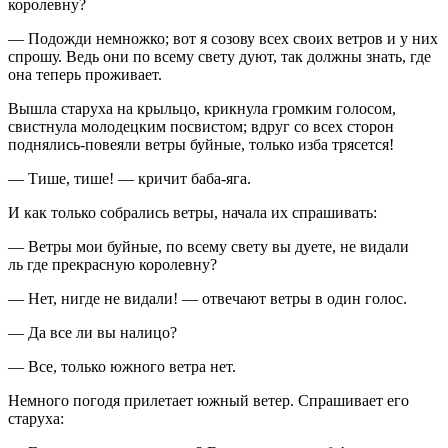
королевну?
— Подожди немножко; вот я созову всех своих ветров и у них
спрошу. Ведь они по всему свету дуют, так должны знать, где
она теперь проживает.
Вышла старуха на крыльцо, крикнула громким голосом,
свистнула молодецким посвистом; вдруг со всех сторон
поднялись-повеяли ветры буйные, только изба трясется!
— Тише, тише! — кричит баба-яга.
И как только собрались ветры, начала их спрашивать:
— Ветры мои буйные, по всему свету вы дуете, не видали
ль где прекрасную королевну?
— Нет, нигде не видали! — отвечают ветры в один голос.
— Да все ли вы налицо?
— Все, только южного ветра нет.
Немного погодя прилетает южный ветер. Спрашивает его
старуха: