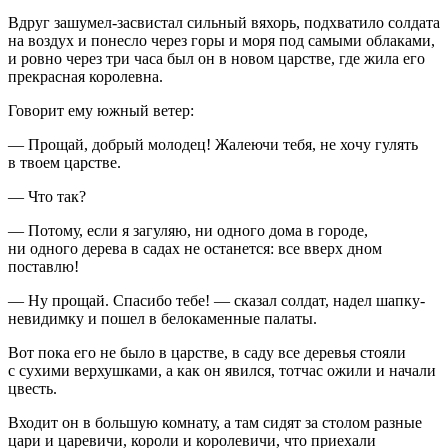
Вдруг зашумел-засвистал сильный вяхорь, подхватило солдата
на воздух и понесло через горы и моря под самыми облаками,
и ровно через три часа был он в новом царстве, где жила его
прекрасная королевна.
Говорит ему южный ветер:
— Прощай, добрый молодец! Жалеючи тебя, не хочу гулять
в твоем царстве.
— Что так?
— Потому, если я загуляю, ни одного дома в городе,
ни одного дерева в садах не останется: все вверх дном
поставлю!
— Ну прощай. Спасибо тебе! — сказал солдат, надел шапку-
невидимку и пошел в белокаменные палаты.
Вот пока его не было в царстве, в саду все деревья стояли
с сухими верхушками, а как он явился, тотчас ожили и начали
цвесть.
Входит он в большую комнату, а там сидят за столом разные
цари и царевичи, короли и королевичи, что приехали