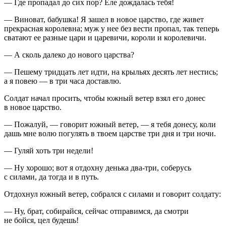
— Где пропадал до сих пор? Еле дождалась тебя!
— Виноват, бабушка! Я зашел в новое царство, где живет
прекрасная королевна; муж у нее без вести пропал, так теперь
сватают ее разные цари и царевичи, короли и королевичи.
— А сколь далеко до нового царства?
— Пешему тридцать лет идти, на крыльях десять лет нестись;
а я повею — в три часа доставлю.
Солдат начал просить, чтобы южный ветер взял его донес
в новое царство.
— Пожалуй, — говорит южный ветер, — я тебя донесу, коли
дашь мне волю погулять в твоем царстве три дня и три ночи.
— Гуляй хоть три недели!
— Ну хорошо; вот я отдохну денька два-три, соберусь
с силами, да тогда и в путь.
Отдохнул южный ветер, собрался с силами и говорит солдату:
— Ну, брат, собирайся, сейчас отправимся, да смотри
не бойся, цел будешь!