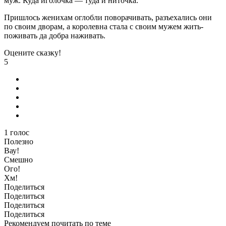
муж. Куда иголочка — туда и ниточка.
Пришлось женихам оглобли поворачивать, разъехались они
по своим дворам, а королевна стала с своим мужем жить-
поживать да добра наживать.
Оцените сказку!
5
1
голос
Полезно
Вау!
Смешно
Ого!
Хм!
Поделиться
Поделиться
Поделиться
Поделиться
Рекомендуем почитать по теме