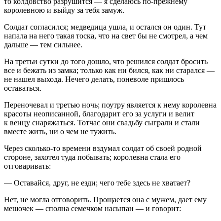
то колдовство разрушится — я сделаюсь по-прежнему
королевною и выйду за тебя замуж.
Солдат согласился; медведица ушла, и остался он один. Тут
напала на него такая тоска, что на свет бы не смотрел, а чем
дальше — тем сильнее.
На третьи сутки до того дошло, что решился солдат бросить
все и бежать из замка; только как ни бился, как ни старался —
не нашел выхода. Нечего делать, поневоле пришлось
оставаться.
Переночевал и третью ночь; поутру является к нему королевна
красоты неописанной, благодарит его за услуги и велит
к венцу снаряжаться. Тотчас они свадьбу сыграли и стали
вместе жить, ни о чем не тужить.
Через сколько-то времени вздумал солдат об своей родной
стороне, захотел туда побывать; королевна стала его
отговаривать:
— Оставайся, друг, не езди; чего тебе здесь не хватает?
Нет, не могла отговорить. Прощается она с мужем, дает ему
мешочек — сполна семечком насыпан — и говорит: