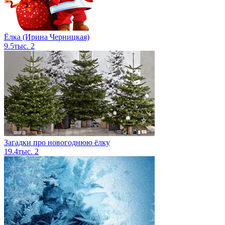
Ёлка (Ирина Черницкая)
9.5тыс.
2
Загадки про новогоднюю ёлку
19.4тыс.
2