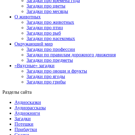
Загадки про времена года
Загадки про цветы
Загадки про месяцы
О животных
Загадки про животных
Загадки про птиц
Загадки про рыб
Загадки про насекомых
Окружающий мир
Загадки про профессии
Загадки по правилам дорожного движения
Загадки про предметы
«Вкусные» загадки
Загадки про овощи и фрукты
Загадки про ягоды
Загадки про грибы
Разделы сайта
Аудиосказки
Аудиорассказы
Аудиокниги
Загадки
Потешки
Прибаутки
Сказки