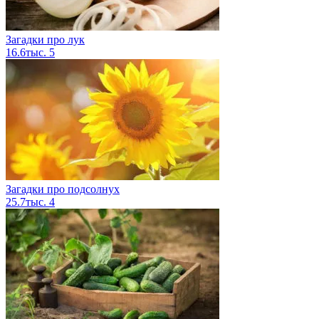
Загадки про лук
16.6тыс.
5
Загадки про подсолнух
25.7тыс.
4