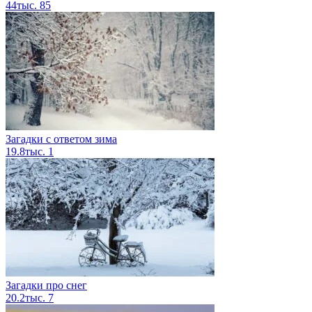
44тыс.
85
Загадки с ответом зима
19.8тыс.
1
Загадки про снег
20.2тыс.
7