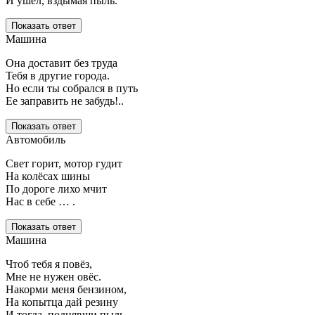
И ушел, вздымая пыль.
Показать ответ
Машина
Она доставит без труда
Тебя в другие города.
Но если ты собрался в путь
Ее заправить не забудь!..
Показать ответ
Автомобиль
Свет горит, мотор гудит
На колёсах шины
По дороге лихо мчит
Нас в себе … .
Показать ответ
Машина
Чтоб тебя я повёз,
Мне не нужен овёс.
Накорми меня бензином,
На копытца дай резину
И тогда, поднявши пыль,