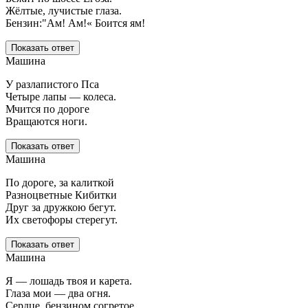
Жёлтые, лучистые глаза.
Бензин:"Ам! Ам!« Боится ям!
Показать ответ
Машина
У разлапистого Пса
Четыре лапы — колеса.
Мчится по дороге
Вращаются ноги.
Показать ответ
Машина
По дороге, за калиткой
Разноцветные Кибитки
Друг за дружкою бегут.
Их светофоры стерегут.
Показать ответ
Машина
Я — лошадь твоя и карета.
Глаза мои — два огня.
Сердце, бензином согретое,