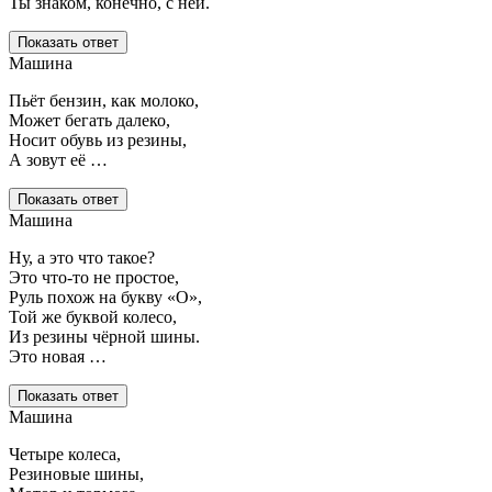
Ты знаком, конечно, с ней.
Показать ответ
Машина
Пьёт бензин, как молоко,
Может бегать далеко,
Носит обувь из резины,
А зовут её …
Показать ответ
Машина
Ну, а это что такое?
Это что-то не простое,
Руль похож на букву «О»,
Той же буквой колесо,
Из резины чёрной шины.
Это новая …
Показать ответ
Машина
Четыре колеса,
Резиновые шины,