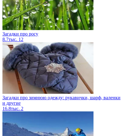
Загадки про росу
8.7тыс.
12
Загадки про зимнюю одежду: рукавички, шарф, валенки
и другие
16.8тыс.
2