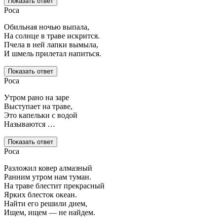
Показать ответ
Роса
Обильная ночью выпала,
На солнце в траве искрится.
Пчела в ней лапки вымыла,
И шмель прилетал напиться.
Показать ответ
Роса
Утром рано на заре
Выступает на траве,
Это капельки с водой
Называются …
Показать ответ
Роса
Разложил ковер алмазный
Ранним утром нам туман.
На траве блестит прекрасный
Ярких блесток океан.
Найти его решили днем,
Ищем, ищем — не найдем.