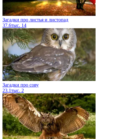
Загадки про листья и листопад
37.6тыс.
14
Загадки про сову
23.1тыс.
2