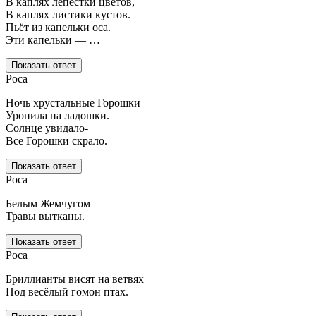
В каплях лепестки цветов,
В каплях листики кустов.
Пьёт из капельки оса.
Эти капельки — …
Показать ответ
Роса
Ночь хрустальные Горошки
Уронила на ладошки.
Солнце увидало-
Все Горошки скрало.
Показать ответ
Роса
Белым Жемчугом
Травы вытканы.
Показать ответ
Роса
Бриллианты висят на ветвях
Под весёлый гомон птах.