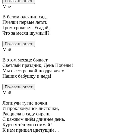
Показать ответ
Мае
В белом одеянии сад,
Пчелки первые летят.
Гром грохочет. Угадай,
Что за месяц шумный?
Показать ответ
Май
В этом месяце бывает
Светлый праздник, День Победы!
Мы с сестренкой поздравляем
Наших бабушку и деда!
Показать ответ
Май
Лопнули тугие почки,
И проклюнулись листочки,
Расцвела в саду сирень,
С каждым днём длиннее день.
Куртку тёплую снимай!
К нам пришёл цветущий ...