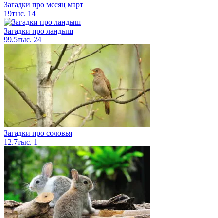
Загадки про месяц март
19тыс.
14
Загадки про ландыш
99.5тыс.
24
Загадки про соловья
12.7тыс.
1