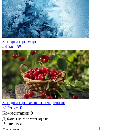
Загадки про мороз
44тыс.
85
Загадки про вишню и черешню
31.3тыс.
0
Комментарии
0
Добавить комментарий
Ваше имя
Эл. почта