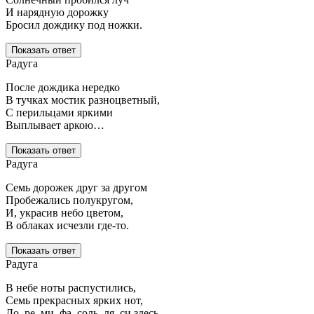
И нарядную дорожку
Бросил дождику под ножки.
Показать ответ
Радуга
После дождика нередко
В тучках мостик разноцветный,
С перильцами яркими
Выплывает аркою…
Показать ответ
Радуга
Семь дорожек друг за другом
Пробежались полукругом,
И, украсив небо цветом,
В облаках исчезли где-то.
Показать ответ
Радуга
В небе ноты распустились,
Семь прекрасных ярких нот,
До, ре, ми, фа, соль, ля, си здесь,