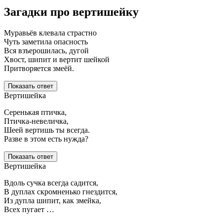
Загадки про вертишейку
Муравьёв клевала страстно
Чуть заметила опасность
Вся взъерошилась, дугой
Хвост, шипит и вертит шейкой
Притворяется змеёй.
Показать ответ
Вертишейка
Серенькая птичка,
Птичка-невеличка,
Шеей вертишь ты всегда.
Разве в этом есть нужда?
Показать ответ
Вертишейка
Вдоль сучка всегда садится,
В дуплах скромненько гнездится,
Из дупла шипит, как змейка,
Всех пугает …