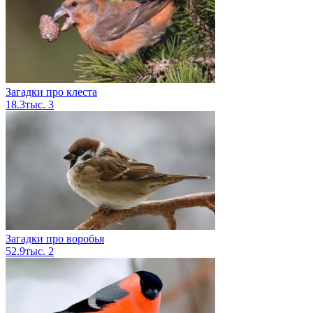
Загадки про клеста
18.3тыс.
3
Загадки про воробья
52.9тыс.
2