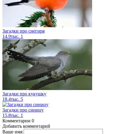
Загадки про снегиря
14.9тыс.
1
Загадки про кукушку
18.4тыс.
5
Загадки про синицу
15.8тыс.
1
Комментарии
0
Добавить комментарий
Ваше имя