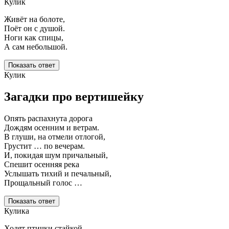
Кулик
Живёт на болоте,
Поёт он с душой.
Ноги как спицы,
А сам небольшой.
Показать ответ
Кулик
Загадки про вертишейку
Опять распахнута дорога
Дождям осенним и ветрам.
В глуши, на отмели отлогой,
Грустит … по вечерам.
И, покидая шум причальный,
Спешит осенняя река
Услышать тихий и печальный,
Прощальный голос …
Показать ответ
Кулика
Ходят птички стайкой