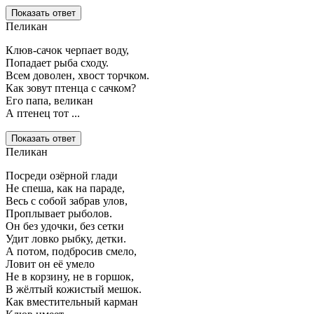
Показать ответ
Пеликан
Клюв-сачок черпает воду,
Попадает рыба сходу.
Всем доволен, хвост торчком.
Как зовут птенца с сачком?
Его папа, великан
А птенец тот ...
Показать ответ
Пеликан
Посреди озёрной глади
Не спеша, как на параде,
Весь с собой забрав улов,
Проплывает рыболов.
Он без удочки, без сетки
Удит ловко рыбку, детки.
А потом, подбросив смело,
Ловит он её умело
Не в корзину, не в горшок,
В жёлтый кожистый мешок.
Как вместительный карман