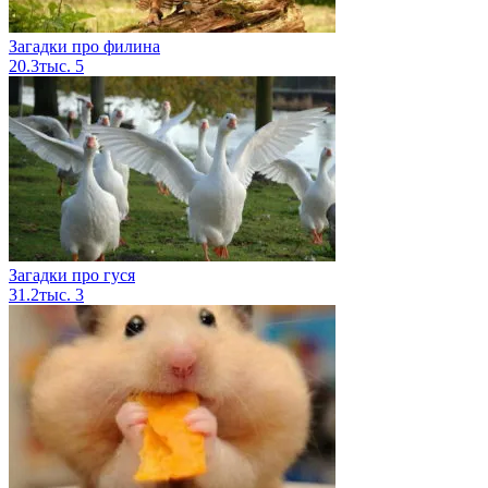
Загадки про филина
20.3тыс.
5
Загадки про гуся
31.2тыс.
3