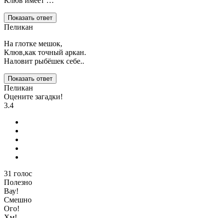
Клюв имеет …
Показать ответ
Пеликан
На глотке мешок,
Клюв,как точный аркан.
Наловит рыбёшек себе..
Показать ответ
Пеликан
Оцените загадки!
3.4
31
голос
Полезно
Вау!
Смешно
Ого!
Хм!