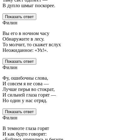
В дупло шмыг поскорее.
Показать ответ
Филин
Вы его в ночном часу
Обнаружите в лесу.
То молчит, то скажет вслух
Неожиданное: «Ух!».
Показать ответ
Филин
Фу, ошибочны слова,
И совсем я не сова —
Лучше перья во стократ,
И сильней глаза горят —
Но один у нас отряд.
Показать ответ
Филин
В темноте глаза горят
И как будто говорят:
«Бойтесь,прячьтесь и бегите,