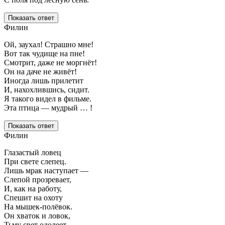
Показать ответ
Филин
Ой, заухал! Страшно мне!
Вот так чудище на пне!
Смотрит, даже не моргнёт!
Он на даче не живёт!
Иногда лишь прилетит
И, нахохлившись, сидит.
Я такого видел в фильме.
Эта птица — мудрый … !
Показать ответ
Филин
Глазастый ловец
При свете слепец.
Лишь мрак наступает —
Слепой прозревает,
И, как на работу,
Спешит на охоту
На мышек-полёвок.
Он хваток и ловок,
Тьму свет одолеет —