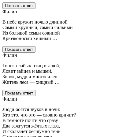
Показать ответ
Филин
В небе кружит ночью длинной
Самый крупный, самый сильный
Из большой семьи совиной
Крючконосый хищный …
Показать ответ
Филин
Гонит слабых птиц взашей,
Ловит зайцев и мышей,
Зорок, мудр и многосилен
Житель леса — хищный …
Показать ответ
Филин
Люди боятся звуков в ночи:
Кто это, что это — словно кричит?
В темноте почти что сразу
Два зажгутся жёлтых глаза,
И скользнёт бесшумно тень
С поля под лесную сень.