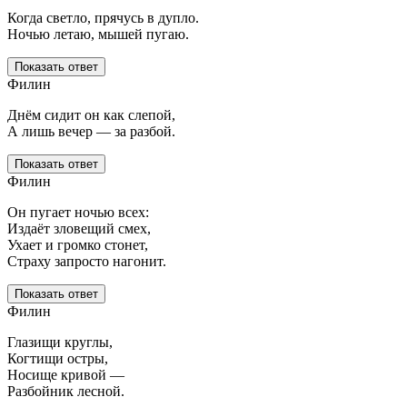
Когда светло, прячусь в дупло.
Ночью летаю, мышей пугаю.
Показать ответ
Филин
Днём сидит он как слепой,
А лишь вечер — за разбой.
Показать ответ
Филин
Он пугает ночью всех:
Издаёт зловещий смех,
Ухает и громко стонет,
Страху запросто нагонит.
Показать ответ
Филин
Глазищи круглы,
Когтищи остры,
Носище кривой —
Разбойник лесной.