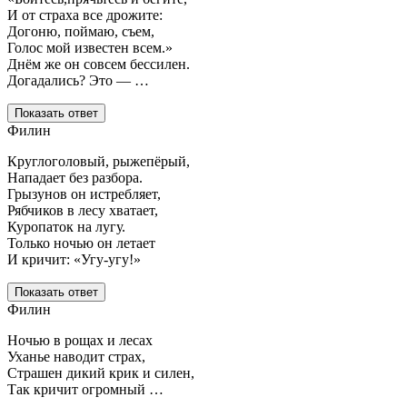
И от страха все дрожите:
Догоню, поймаю, съем,
Голос мой известен всем.»
Днём же он совсем бессилен.
Догадались? Это — …
Показать ответ
Филин
Круглоголовый, рыжепёрый,
Нападает без разбора.
Грызунов он истребляет,
Рябчиков в лесу хватает,
Куропаток на лугу.
Только ночью он летает
И кричит: «Угу-угу!»
Показать ответ
Филин
Ночью в рощах и лесах
Уханье наводит страх,
Страшен дикий крик и силен,
Так кричит огромный …