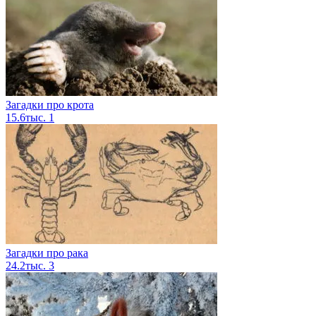
Загадки про крота
15.6тыс.
1
Загадки про рака
24.2тыс.
3