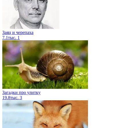
Заяц и черепаха
7.1тыс.
1
Загадки про улитку
19.8тыс.
3