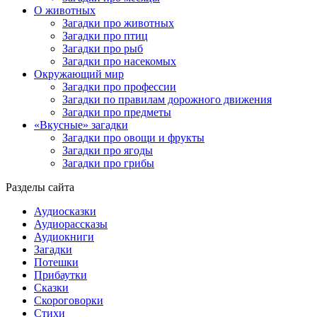
О животных
Загадки про животных
Загадки про птиц
Загадки про рыб
Загадки про насекомых
Окружающий мир
Загадки про профессии
Загадки по правилам дорожного движения
Загадки про предметы
«Вкусные» загадки
Загадки про овощи и фрукты
Загадки про ягоды
Загадки про грибы
Разделы сайта
Аудиосказки
Аудиорассказы
Аудиокниги
Загадки
Потешки
Прибаутки
Сказки
Скороговорки
Стихи