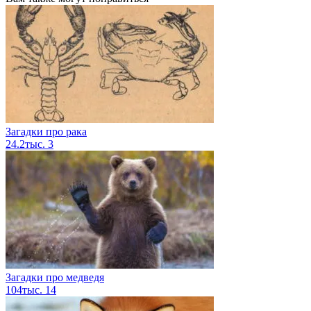
Загадки про рака
24.2тыс.
3
Загадки про медведя
104тыс.
14