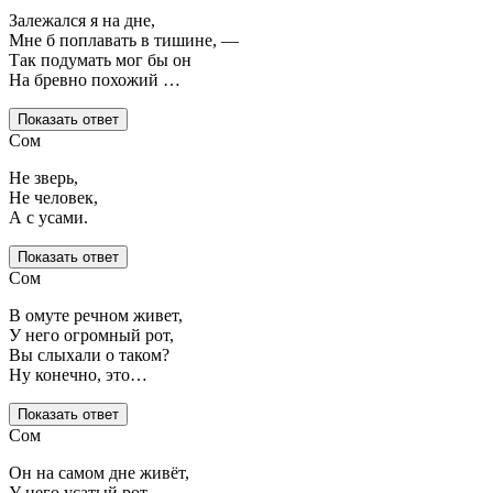
Залежался я на дне,
Мне б поплавать в тишине, —
Так подумать мог бы он
На бревно похожий …
Показать ответ
Сом
Не зверь,
Не человек,
А с усами.
Показать ответ
Сом
В омуте речном живет,
У него огромный рот,
Вы слыхали о таком?
Ну конечно, это…
Показать ответ
Сом
Он на самом дне живёт,
У него усатый рот.