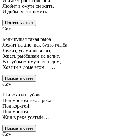
И имеет рост большой.
Любит в омуте он жить,
И добычу сторожить.
Показать ответ
Сом
Большущая такая рыба
Лежит на дне, как будто глыба.
Лежит, усами шевелит,
Зевать рыбёшкам не велит.
В глубоком омуте есть дом,
Хозяин в доме этом — …
Показать ответ
Сом
Широка и глубока
Под мостом текла река.
Под корягой
Под мостом
Жил в реке усатый …
Показать ответ
Сом