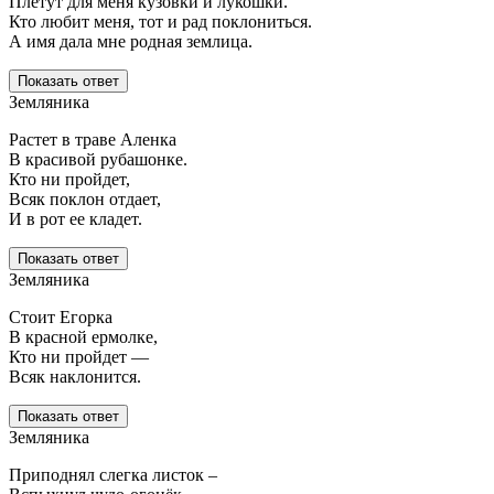
Плетут для меня кузовки и лукошки.
Кто любит меня, тот и рад поклониться.
А имя дала мне родная землица.
Показать ответ
Земляника
Растет в траве Аленка
В красивой рубашонке.
Кто ни пройдет,
Всяк поклон отдает,
И в рот ее кладет.
Показать ответ
Земляника
Стоит Егорка
В красной ермолке,
Кто ни пройдет —
Всяк наклонится.
Показать ответ
Земляника
Приподнял слегка листок –