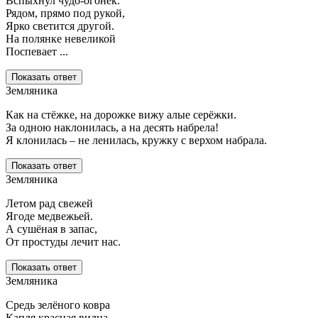
Вспыхнул чудо-огонёк.
Рядом, прямо под рукой,
Ярко светится другой.
На полянке невеликой
Поспевает ...
Показать ответ
Земляника
Как на стёжке, на дорожке вижу алые серёжки.
За одною наклонилась, а на десять набрела!
Я клонилась – не ленилась, кружку с верхом набрала.
Показать ответ
Земляника
Летом рад свежей
Ягоде медвежьей.
А сушёная в запас,
От простуды лечит нас.
Показать ответ
Земляника
Средь зелёного ковра
Капля красная видна.