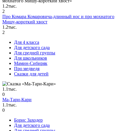
1.2тыс.
2
Про Комара Комаровича-длинный нос и про мохнатого
Мишу-короткий хвост
1.2тыс.
2
Для 4 класса
Для детского сада
Для средней группы
Для школьников
Мамин-Сибиряк
Про медведя
Сказки для детей
1.1тыс.
0
Ма-Тари-Кари
1.1тыс.
0
Борис Заходер
Для детского сада
Для средней группы