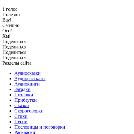
1
голос
Полезно
Вау!
Смешно
Ого!
Хм!
Поделиться
Поделиться
Поделиться
Поделиться
Разделы сайта
Аудиосказки
Аудиорассказы
Аудиокниги
Загадки
Потешки
Прибаутки
Сказки
Скороговорки
Стихи
Песни
Пословицы и поговорки
Раскраски