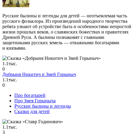
Русские былины и легенды для детей — неотъемлемая часть
русского фольклора. Из произведений народного творчества
ребята узнают об устройстве быта и особенностями непростой
жизни прошлых веков, о славянских божествах и правителях
Древней Руси. А былины познакомят с главными
защитниками русских земель — отважными богатырями
и князьями.
1.1тыс.
0
Добрыня Никитич и Змей Горыныч
1.1тыс.
0
Про богатырей
Про Змея Горыныча
Русские былины и легенды
Сказки для детей
1.1тыс.
3