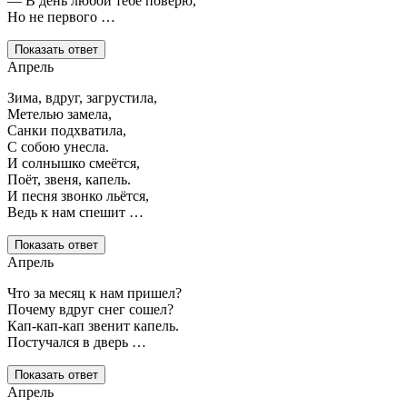
— В день любой тебе поверю,
Но не первого …
Показать ответ
Апрель
Зима, вдруг, загрустила,
Метелью замела,
Санки подхватила,
С собою унесла.
И солнышко смеётся,
Поёт, звеня, капель.
И песня звонко льётся,
Ведь к нам спешит …
Показать ответ
Апрель
Что за месяц к нам пришел?
Почему вдруг снег сошел?
Кап-кап-кап звенит капель.
Постучался в дверь …
Показать ответ
Апрель