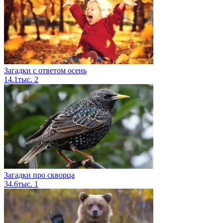
Загадки с ответом осень
14.1тыс.
2
Загадки про скворца
34.6тыс.
1