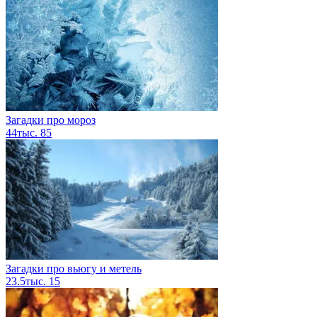
Загадки про мороз
44тыс.
85
Загадки про вьюгу и метель
23.5тыс.
15