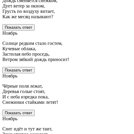
Дождь сменяется снежком,
Дует ветер за окном,
Грусть по воздуху витает,
Как же месяц называют?
Показать ответ
Ноябрь
Солнце редким стало гостем,
Кучевые облака,
Застилая небо проседь,
Ветром зябкий дождь приносит!
Показать ответ
Ноябрь
Чёрные поля лежат,
Деревья голые стоят,
И с неба изредка пока,
Снежинки стайками летят!
Показать ответ
Ноябрь
Снег идёт и тут же таит,