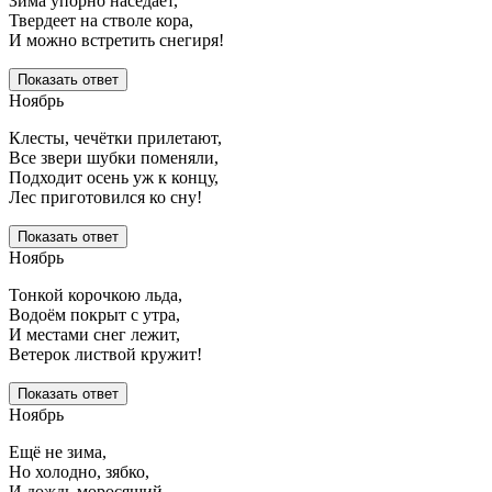
Зима упорно наседает,
Твердеет на стволе кора,
И можно встретить снегиря!
Показать ответ
Ноябрь
Клесты, чечётки прилетают,
Все звери шубки поменяли,
Подходит осень уж к концу,
Лес приготовился ко сну!
Показать ответ
Ноябрь
Тонкой корочкою льда,
Водоём покрыт с утра,
И местами снег лежит,
Ветерок листвой кружит!
Показать ответ
Ноябрь
Ещё не зима,
Но холодно, зябко,
И дождь моросящий,