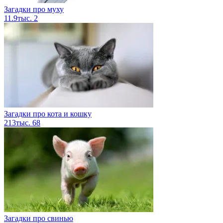
Загадки про муху
11.9тыс.
2
Загадки про кота и кошку
213тыс.
68
Загадки про свинью