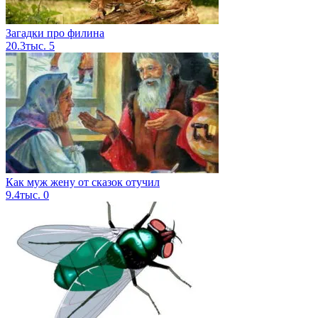
Загадки про филина
20.3тыс.
5
Как муж жену от сказок отучил
9.4тыс.
0