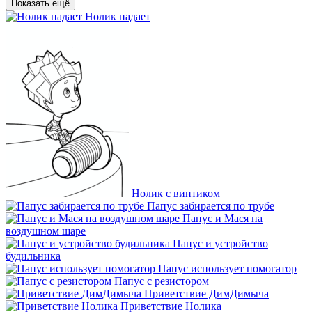
Показать ещё
Нолик падает
Нолик с винтиком
Папус забирается по трубе
Папус и Мася на
воздушном шаре
Папус и устройство
будильника
Папус использует помогатор
Папус с резистором
Приветствие ДимДимыча
Приветствие Нолика