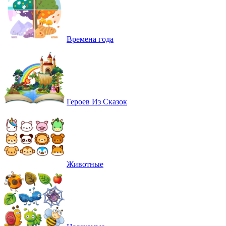
Времена года
Героев Из Сказок
Животные