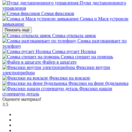
Пульт дистанционного
управления
Семья фиксиков
Симка и Мася устроили
замыкание
Показать ещё
Симка открыла замок
Симка разговаривает по
телефону
Симка ругает Нолика
Симка спешит на помощь
Файер в шпагате
Фиксики внутри
электроприбора
Фиксики на вокзале
Фиксики на фоне будильника
Фиксики нашли
сгоревшую деталь
Оцените материал!
3.5