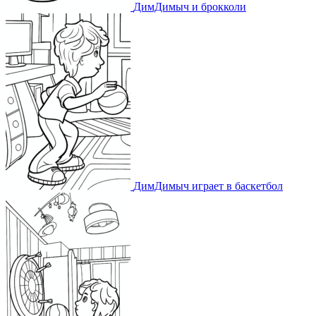
ДимДимыч и брокколи
ДимДимыч играет в баскетбол