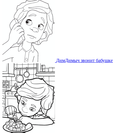
ДимДимыч звонит бабушке