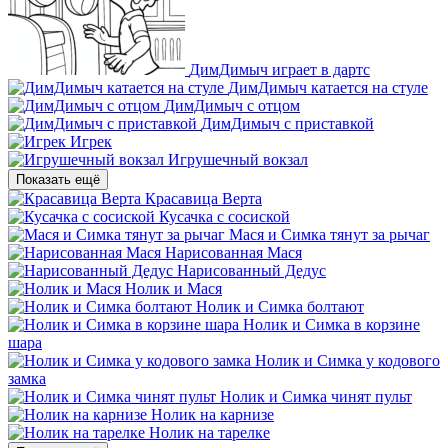
ДимДимыч играет в дартс
ДимДимыч катается на стуле
ДимДимыч с отцом
ДимДимыч с приставкой
Игрек
Игрушечный вокзал
Показать ещё
Красавица Верта
Кусачка с сосиской
Мася и Симка тянут за рычаг
Нарисованная Мася
Нарисованный Дедус
Нолик и Мася
Нолик и Симка болтают
Нолик и Симка в корзине
шара
Нолик и Симка у кодового
замка
Нолик и Симка чинят пульт
Нолик на карнизе
Нолик на тарелке