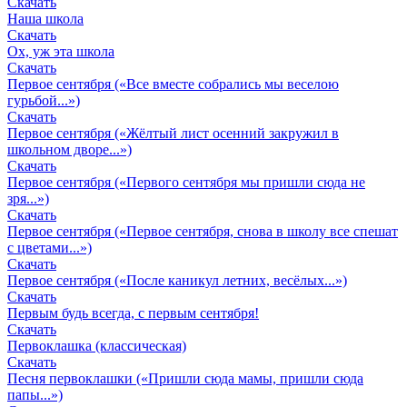
Скачать
Наша школа
Скачать
Ох, уж эта школа
Скачать
Первое сентября («Все вместе собрались мы веселою
гурьбой...»)
Скачать
Первое сентября («Жёлтый лист осенний закружил в
школьном дворе...»)
Скачать
Первое сентября («Первого сентября мы пришли сюда не
зря...»)
Скачать
Первое сентября («Первое сентября, снова в школу все спешат
с цветами...»)
Скачать
Первое сентября («После каникул летних, весёлых...»)
Скачать
Первым будь всегда, с первым сентября!
Скачать
Первоклашка (классическая)
Скачать
Песня первоклашки («Пришли сюда мамы, пришли сюда
папы...»)