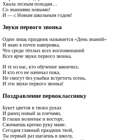
Хвала лесным походам…
Со знаниями новыми!
И — с Новым школьным годом!
Звуки первого звонка
Один лишь праздник называется «День знаний»
И знаю я почти наверняка,
Что среди тёплых всех воспоминаний
Всех ярче звуки первого звонка.
И те из нас, кто обучение закончил,
И кто его не начинал пока,
Не смогут без улыбки встретить осень,
И эти звуки первого звонка!
Поздравление первокласснику
Букет цветов в твоих руках
И ранец новый за плечами,
В глазах волненье и восторг,
Сжимаешь крепко руку маме.
Сегодня главный праздник твой,
Ты первый раз шагаешь в школу,