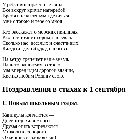
У ребят восторженные лица,
Все вокруг кричат наперебой.
Время впечатленьями делиться
Мне с тобою и тебе со мной.
Кто расскажет о морских приливах,
Кто припомнит горный перевал.
Сколько нас, веселых и счастливых!
Каждый где-нибудь да побывал.
На ветру трепещет наше знамя,
На него равняемся в строю.
Мы вперед идем дорогой знаний,
Крепко любим Родину свою.
Поздравления в стихах к 1 сентября
С Новым школьным годом!
Каникулы кончаются —
Дней отдыхали много…
Друзья опять встречаются
У школьного порога
Окрепшими, здоровыми!