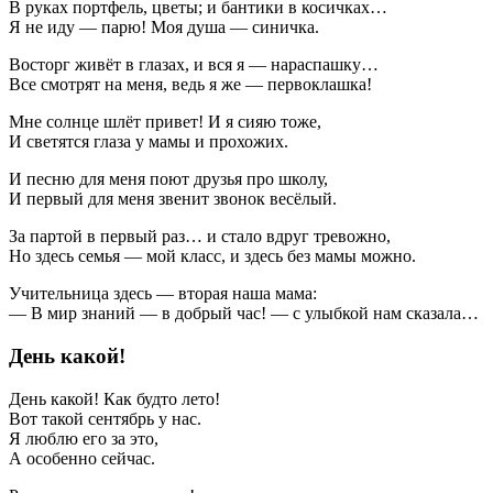
В руках портфель, цветы; и бантики в косичках…
Я не иду — парю! Моя душа — синичка.
Восторг живёт в глазах, и вся я — нараспашку…
Все смотрят на меня, ведь я же — первоклашка!
Мне солнце шлёт привет! И я сияю тоже,
И светятся глаза у мамы и прохожих.
И песню для меня поют друзья про школу,
И первый для меня звенит звонок весёлый.
За партой в первый раз… и стало вдруг тревожно,
Но здесь семья — мой класс, и здесь без мамы можно.
Учительница здесь — вторая наша мама:
— В мир знаний — в добрый час! — с улыбкой нам сказала…
День какой!
День какой! Как будто лето!
Вот такой сентябрь у нас.
Я люблю его за это,
А особенно сейчас.