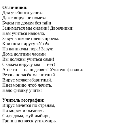
Отличники:
Для учебного успеха
Даже вирус не помеха.
Будем по домам без тайн
Заниматься мы онлайн! Двоечники:
Нам учиться надоело.
Завуч в школе плешь проела.
Крикнем вирусу «Ура!»
На каникулы пора! Завуч:
Дома долгими часами
Вы должны учиться сами!
Скажем вирусу мы — нет!
А не то — на педсовет! Учитель физики:
Резонанс засёк магнитный
Вирус мелкогабаритный.
Пневмонию чтоб лечить,
Надо физику учить!
Учитель географии:
Вирус мечется по странам,
По морям и океанам.
Сидя дома, жуй имбирь,
Гриппа всплеск утихомирь.