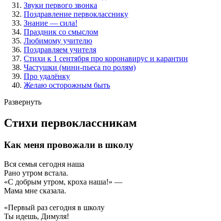
Звуки первого звонка
Поздравление первокласснику
Знание — сила!
Праздник со смыслом
Любимому учителю
Поздравляем учителя
Стихи к 1 сентября про коронавирус и карантин
Частушки (мини-пьеса по ролям)
Про удалёнку
Желаю осторожным быть
Развернуть
Стихи первоклассникам
Как меня провожали в школу
Вся семья сегодня наша
Рано утром встала.
«С добрым утром, кроха наша!» —
Мама мне сказала.
«Первый раз сегодня в школу
Ты идешь, Димуля!