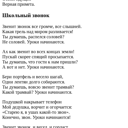
Верная примета.
Школьный звонок
Звенит звонок все громче, все слышней.
Какая трель над миром разливается!
Ты думаешь, распелся соловей?
Не соловей. Уроки начинаются.
Ах как звенит во всех концах земли!
Пускай скорее спящий просыпается.
Ты думаешь, что гости к нам пришли?
А вот и нет. Уроки начинаются.
Бери портфель и весело шагай,
Одни лентяи долго собираются.
Ты думаешь, вовсю звенит трамвай?
Какой трамвай? Уроки начинаются.
Подушкой накрывает телефон
Мой дедушка, ворчит и огорчается:
«Старею я, в ушах какой-то звон».
Конечно, звон. Уроки начинаются!
Звенит звонок, и весел, и горласт,