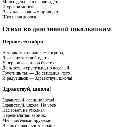
Много дел нас в школе ждёт,
И уроков много.
Всех нас к знаньям приведёт
Школьная дорога.
Стихи ко дню знаний школьникам
Первое сентября
Нежарким солнышком согреты,
Леса еще листвой одеты.
У первоклассников букеты.
День хоть и грустный, но веселый,
Грустишь ты: — До свиданья, лето!
И радуешься: — Здравствуй, школа!
Здравствуй, школа!
Здравствуй, осень золотая!
Здравствуй, школа! На урок
Нас зовёт, не умолкая,
Переливчатый звонок.
Мы с веселыми друзьями
Вдаль на школьном корабле