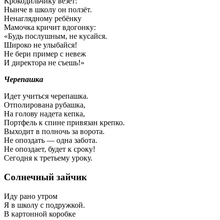
Крокодильчику везёт:
Нынче в школу он ползёт.
Ненаглядному ребёнку
Мамочка кричит вдогонку:
«Будь послушным, не кусайся.
Широко не улыбайся!
Не бери пример с невеж
И директора не съешь!»
Черепашка
Идет учиться черепашка.
Отполирована рубашка,
На голову надета кепка,
Портфель к спине привязан крепко.
Выходит в полночь за ворота.
Не опоздать — одна забота.
Не опоздает, будет к сроку!
Сегодня к третьему уроку.
Солнечный зайчик
Иду рано утром
Я в школу с подружкой.
В картонной коробке