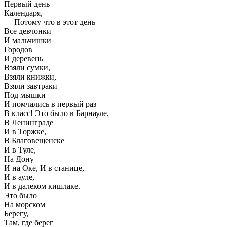
Первый день
Календаря,
— Потому что в этот день
Все девчонки
И мальчишки
Городов
И деревень
Взяли сумки,
Взяли книжки,
Взяли завтраки
Под мышки
И помчались в первый раз
В класс! Это было в Барнауле,
В Ленинграде
И в Торжке,
В Благовещенске
И в Туле,
На Дону
И на Оке, И в станице,
И в ауле,
И в далеком кишлаке.
Это было
На морском
Берегу,
Там, где берег