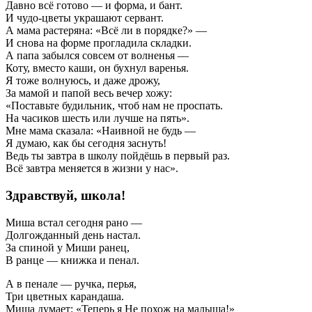
Давно всё готово — и форма, и бант.
И чудо-цветы украшают сервант.
А мама растеряна: «Всё ли в порядке?» —
И снова на форме прогладила складки.
А папа забылся совсем от волненья —
Коту, вместо каши, он бухнул варенья.
Я тоже волнуюсь, и даже дрожу,
За мамой и папой весь вечер хожу:
«Поставьте будильник, чтоб нам не проспать.
На часиков шесть или лучше на пять».
Мне мама сказала: «Наивной не будь —
Я думаю, как бы сегодня заснуть!
Ведь ты завтра в школу пойдёшь в первый раз.
Всё завтра меняется в жизни у нас».
Здравствуй, школа!
Миша встал сегодня рано —
Долгожданный день настал.
За спиной у Миши ранец,
В ранце — книжка и пенал.
А в пенале — ручка, перья,
Три цветных карандаша.
Миша думает: «Теперь я Не похож на малыша!»