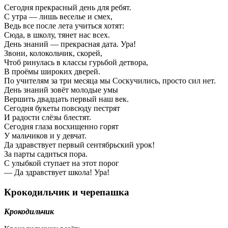
Сегодня прекрасный день для ребят.
С утра — лишь веселье и смех,
Ведь все после лета учиться хотят:
Сюда, в школу, тянет нас всех.
День знаний — прекрасная дата. Ура!
Звони, колокольчик, скорей,
Чтоб ринулась в классы гурьбой детвора,
В проёмы широких дверей.
По учителям за три месяца мы Соскучились, просто сил нет.
День знаний зовёт молодые умы
Вершить двадцать первый наш век.
Сегодня букеты повсюду пестрят
И радости слёзы блестят.
Сегодня глаза восхищенно горят
У мальчиков и у девчат.
Да здравствует первый сентябрьский урок!
За парты садиться пора.
С улыбкой ступает на этот порог
— Да здравствует школа! Ура!
Крокодильчик и черепашка
Крокодильчик