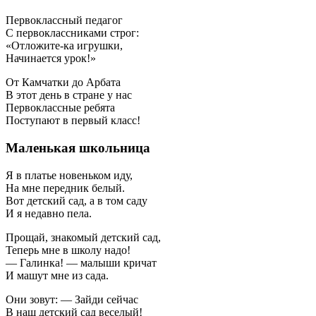
Первоклассный педагог
С первоклассниками строг:
«Отложите-ка игрушки,
Начинается урок!»
От Камчатки до Арбата
В этот день в стране у нас
Первоклассные ребята
Поступают в первый класс!
Маленькая школьница
Я в платье новеньком иду,
На мне передник белый.
Вот детский сад, а в том саду
И я недавно пела.
Прощай, знакомый детский сад,
Теперь мне в школу надо!
— Галинка! — малыши кричат
И машут мне из сада.
Они зовут: — Зайди сейчас
В наш детский сад веселый!