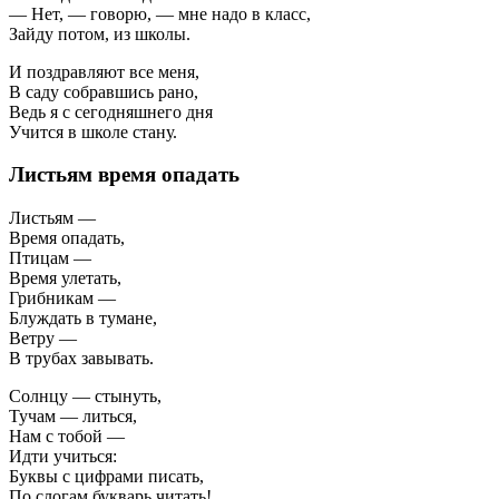
— Нет, — говорю, — мне надо в класс,
Зайду потом, из школы.
И поздравляют все меня,
В саду собравшись рано,
Ведь я с сегодняшнего дня
Учится в школе стану.
Листьям время опадать
Листьям —
Время опадать,
Птицам —
Время улетать,
Грибникам —
Блуждать в тумане,
Ветру —
В трубах завывать.
Солнцу — стынуть,
Тучам — литься,
Нам с тобой —
Идти учиться:
Буквы с цифрами писать,
По слогам букварь читать!