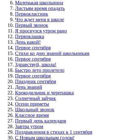
Маленькая школьница
Листьям время опадать
Первоклассник
Что ждет меня в школе
Первый звонок
Я проснулся утром рано
Первоклашка
День какой!
Первое сентября
Стихи ко дню знаний школьникам
Первое сентября
Здравствуй, школа!
Быстро лето пролетело
Первое сентября
Праздник сентября
День знаний
Крокодильчик и черепашка
Солнечный зайчик
Осени приметы
Школьный звонок
Классное время
Первый день календаря
Завтра утром
Поздравления в стихах к 1 сентября
С Новым школьным годом!