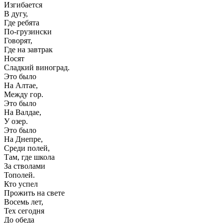
Изгибается
В дугу,
Где ребята
По-грузински
Говорят,
Где на завтрак
Носят
Сладкий виноград.
Это было
На Алтае,
Между гор.
Это было
На Валдае,
У озер.
Это было
На Днепре,
Среди полей,
Там, где школа
За стволами
Тополей.
Кто успел
Прожить на свете
Восемь лет,
Тех сегодня
До обеда