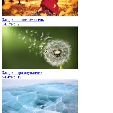
Загадки с ответом осень
14.1тыс.
2
Загадки про одуванчик
54.4тыс.
19