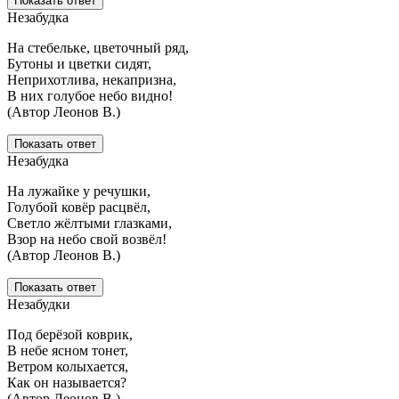
Показать ответ
Незабудка
На стебельке, цветочный ряд,
Бутоны и цветки сидят,
Неприхотлива, некапризна,
В них голубое небо видно!
(Автор Леонов В.)
Показать ответ
Незабудка
На лужайке у речушки,
Голубой ковёр расцвёл,
Светло жёлтыми глазками,
Взор на небо свой возвёл!
(Автор Леонов В.)
Показать ответ
Незабудки
Под берёзой коврик,
В небе ясном тонет,
Ветром колыхается,
Как он называется?
(Автор Леонов В.)